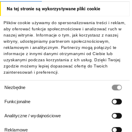
Na tej stronie są wykorzystywane pliki cookie
Dla kupujących
Plików cookie używamy do spersonalizowania treści i reklam,
aby oferować funkcje społecznościowe i analizować ruch w
Informacje
naszej witrynie. Informacje o tym, jak korzystasz z naszej
witryny, udostępniamy partnerom społecznościowym,
reklamowym i analitycznym. Partnerzy mogą połączyć te
Pobierz naszą aplikację mobilną:
informacje z innymi danymi otrzymanymi od Ciebie lub
uzyskanymi podczas korzystania z ich usług. Dzięki Twojej
zgodzie możemy lepiej dopasować ofertę do Twoich
zainteresowań i preferencji.
Wybór
Niezbędne
zgody
Funkcjonalne
Analityczne / wydajnościowe
Reklamowe