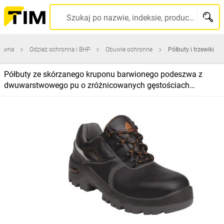
Szukaj po nazwie, indeksie, producencie, kodzie kreskowym...
łówna
Odzież ochronna i BHP
Obuwie ochronne
Półbuty i trzewiki
Półbuty ze skórzanego kruponu barwionego podeszwa z
dwuwarstwowego pu o zróżnicowanych gęstościach
podnosek i wkładka kompozytow