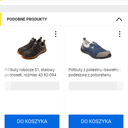
PODOBNE PRODUKTY
Półbuty robocze S1, stalowy
Półbuty z poliestru i bawełny -
podnosek, rozmiar 43 82-094
podeszwa z poliuretanu
jednolitej gęstości kolor szaro-
176,65 zł
brutto
129,56 zł
brutto
granatowy rozmiar 43 PIED
MIAMISPGB43
DO KOSZYKA
DO KOSZYKA