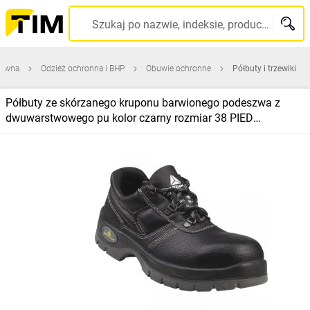
Szukaj po nazwie, indeksie, producencie, kodzie kreskowym...
łówna
Odzież ochronna i BHP
Obuwie ochronne
Półbuty i trzewiki
Półbuty ze skórzanego kruponu barwionego podeszwa z
dwuwarstwowego pu kolor czarny rozmiar 38 PIED
JET2S3NO38