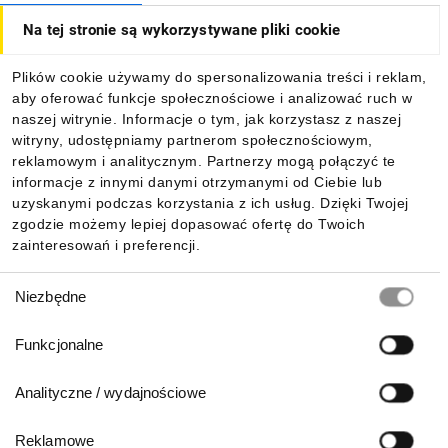
Na tej stronie są wykorzystywane pliki cookie
Dla kupujących
Plików cookie używamy do spersonalizowania treści i reklam,
aby oferować funkcje społecznościowe i analizować ruch w
Informacje
naszej witrynie. Informacje o tym, jak korzystasz z naszej
witryny, udostępniamy partnerom społecznościowym,
reklamowym i analitycznym. Partnerzy mogą połączyć te
Pobierz naszą aplikację mobilną:
informacje z innymi danymi otrzymanymi od Ciebie lub
uzyskanymi podczas korzystania z ich usług. Dzięki Twojej
zgodzie możemy lepiej dopasować ofertę do Twoich
zainteresowań i preferencji.
Wybór
Niezbędne
zgody
Funkcjonalne
Analityczne / wydajnościowe
Reklamowe