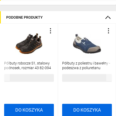
PODOBNE PRODUKTY
Półbuty robocze S1, stalowy
Półbuty z poliestru i bawełny -
podnosek, rozmiar 43 82-094
podeszwa z poliuretanu
jednolitej gęstości kolor szaro-
176,65 zł
brutto
129,56 zł
brutto
granatowy rozmiar 43 PIED
MIAMISPGB43
DO KOSZYKA
DO KOSZYKA