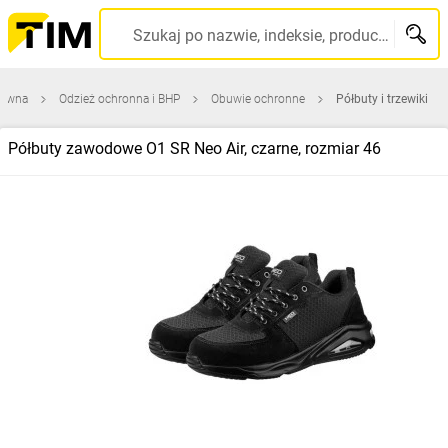
Szukaj po nazwie, indeksie, producencie, kodzie kreskowym...
łówna
Odzież ochronna i BHP
Obuwie ochronne
Półbuty i trzewiki
Półbuty zawodowe O1 SR Neo Air, czarne, rozmiar 46