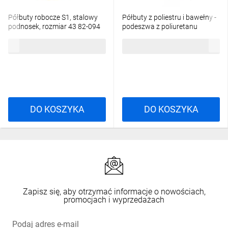
Półbuty robocze S1, stalowy
Półbuty z poliestru i bawełny -
podnosek, rozmiar 43 82-094
podeszwa z poliuretanu
jednolitej gęstości kolor szaro-
176,65 zł
brutto
129,56 zł
brutto
granatowy rozmiar 43 PIED
MIAMISPGB43
DO KOSZYKA
DO KOSZYKA
Zapisz się, aby otrzymać informacje o nowościach,
promocjach i wyprzedażach
Podaj adres e-mail