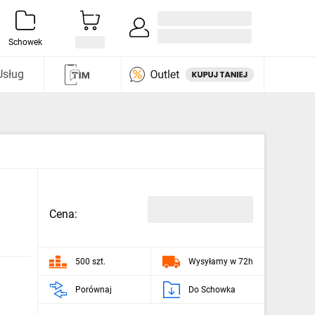
Zaloguj się / Załóż konto
i odkryj
Schowek
Usług
Cena:
500 szt.
Wysyłamy w 72h
Porównaj
Do Schowka