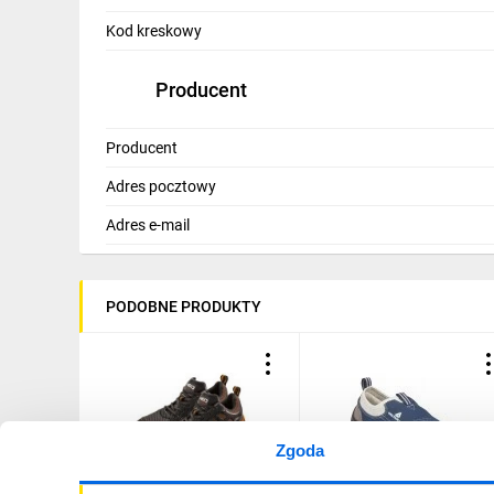
IT, GSM
Kod kreskowy
Odzież ochronna i BHP
Producent
Inne
Producent
Budowa i Remont
Adres pocztowy
Elektronika
Adres e-mail
Smart home
Elektromobilność
PODOBNE PRODUKTY
Energetyka wiatrowa
Telewizja naziemna i satelitarna
Wentylacja i rekuperacja
Zgoda