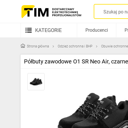
KATEGORIE
Producenci
P
Aparatura elektryczna
Strona główna
Odzież ochronna i BHP
Obuwie ochronne
Kable i przewody
Półbuty zawodowe O1 SR Neo Air, czarne
Rozdzielnice i obudowy
Elementy prowadzenia kabli
Fotowoltaika
Gniazda i łączniki
Źródła światła
Oprawy oświetleniowe