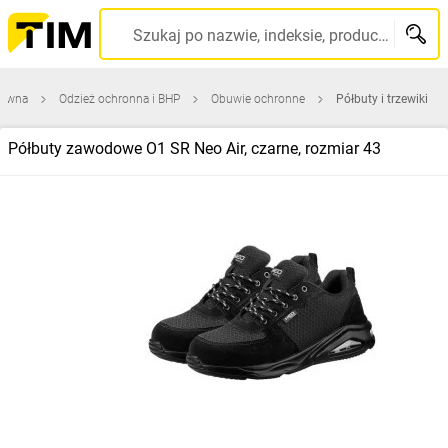
Szukaj po nazwie, indeksie, producencie, kodzie kreskowym...
łówna
Odzież ochronna i BHP
Obuwie ochronne
Półbuty i trzewiki
Półbuty zawodowe O1 SR Neo Air, czarne, rozmiar 43