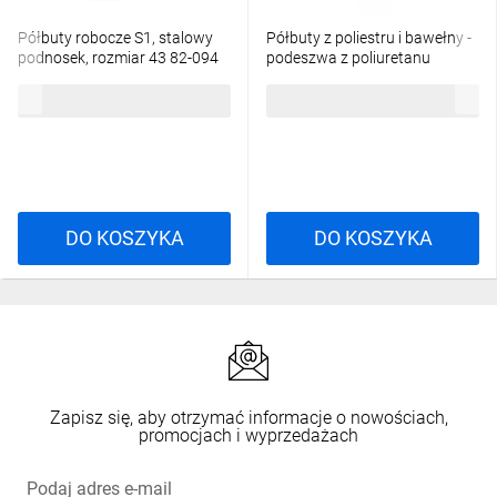
Półbuty robocze S1, stalowy
Półbuty z poliestru i bawełny -
podnosek, rozmiar 43 82-094
podeszwa z poliuretanu
jednolitej gęstości kolor szaro-
176,65 zł
brutto
129,56 zł
brutto
granatowy rozmiar 43 PIED
MIAMISPGB43
DO KOSZYKA
DO KOSZYKA
Zapisz się, aby otrzymać informacje o nowościach,
promocjach i wyprzedażach
Podaj adres e-mail