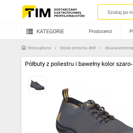
KATEGORIE
Producenci
P
Aparatura elektryczna
Strona główna
Odzież ochronna i BHP
Obuwie ochronne
Kable i przewody
Półbuty z poliestru i bawełny kolor s
Rozdzielnice i obudowy
Elementy prowadzenia kabli
Fotowoltaika
Gniazda i łączniki
Źródła światła
Oprawy oświetleniowe