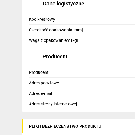
Dane logistyczne
IT, GSM
Odzież ochronna i BHP
Kod kreskowy
Inne
Szerokość opakowania [mm]
Budowa i Remont
Waga z opakowaniem [kg]
Elektronika
Producent
Smart home
Producent
Elektromobilność
Adres pocztowy
Telewizja naziemna i satelitarna
Adres e-mail
Wentylacja i rekuperacja
Adres strony internetowej
PLIKI I BEZPIECZEŃSTWO PRODUKTU