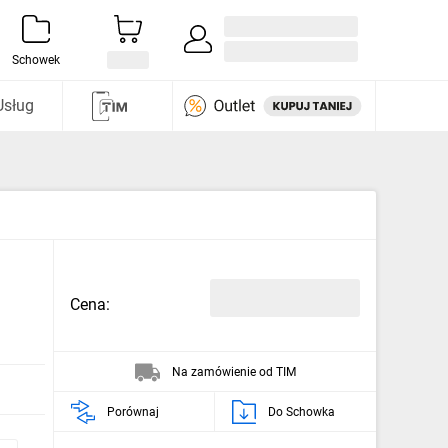
Zaloguj się / Załóż konto
i odkryj
Schowek
Usług
Cena:
Na zamówienie od TIM
Porównaj
Do Schowka