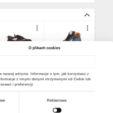
O plikach cookies
ółbuty robocze skórzane
Buty robocze Półbuty BHP
Buty RO
ozmiar 44, CE 82-015
bez noska Lekkie Komfort
Sportow
GRAF 01 SRC Rozmiar 44
LEKKIE 
Rozmiar
28,39 zł
brutto
75,03 zł
brutto
105,04 
naszej witrynie. Informacje o tym, jak korzystasz z
nformacje z innymi danymi otrzymanymi od Ciebie lub
sowań i preferencji.
owe
Reklamowe
DO KOSZYKA
DO KOSZYKA
DO