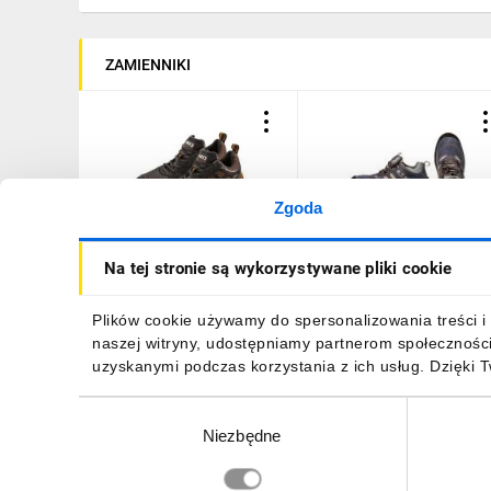
ZAMIENNIKI
Zgoda
Półbuty robocze S1,
Półbuty robocze
Na tej stronie są wykorzystywane pliki cookie
stalowy podnosek, rozmiar
zamszowe rozmiar 44, CE
44 82-095
82-035
176,65 zł
brutto
135,57 zł
brutto
Plików cookie używamy do spersonalizowania treści i 
naszej witryny, udostępniamy partnerom społecznośc
uzyskanymi podczas korzystania z ich usług. Dzięki 
Wybór
Niezbędne
zgody
DO KOSZYKA
DO KOSZYKA