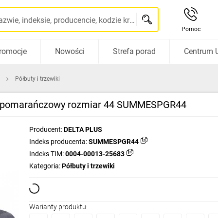
Szukaj po nazwie, indeksie, producencie, kodzie kreskowym...
Pomoc
romocje
Nowości
Strefa porad
Centrum 
Półbuty i trzewiki
zaro‑pomarańczowy rozmiar 44 SUMMESPGR44
Producent:
DELTA PLUS
Indeks producenta:
SUMMESPGR44
Indeks TIM:
0004-00013-25683
Kategoria:
Półbuty i trzewiki
Warianty produktu: