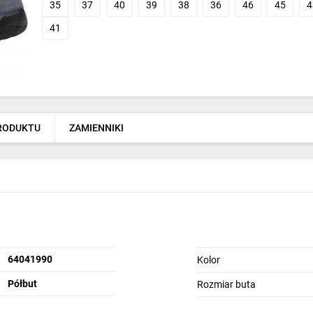
35
37
40
39
38
36
46
45
4
41
PRODUKTU
ZAMIENNIKI
64041990
Kolor
Półbut
Rozmiar buta