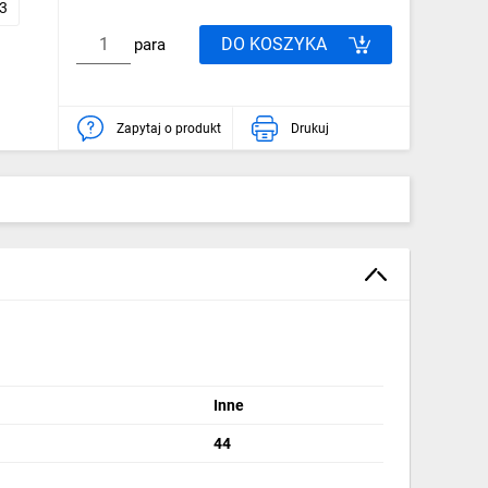
3
DO KOSZYKA
para
Zapytaj o produkt
Drukuj
Inne
44