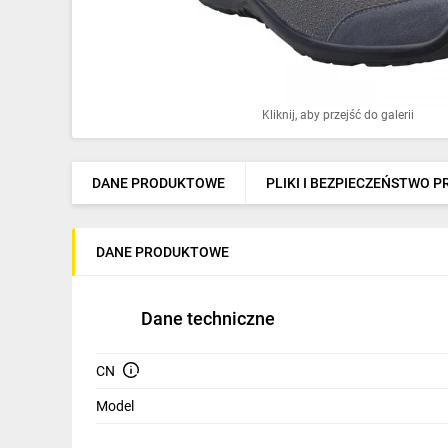
Ochrona odgromowa
Pompy ciepła
Osprzęt łączeniowy
Kliknij, aby przejść do galerii
Ogrzewanie
Elektronarzędzia i mierniki
DANE PRODUKTOWE
PLIKI I BEZPIECZEŃSTWO 
Domofony i dzwonki
DANE PRODUKTOWE
Alarmy, monitoring, komunikacja
Napędy elektryczne
Dane techniczne
Pneumatyka
CN
Dom i ogród
Model
Klimatyzacja