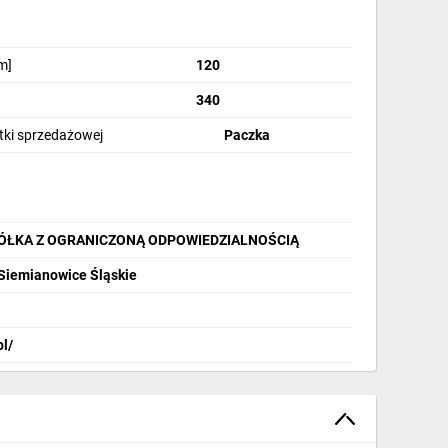
m]
120
340
stki sprzedażowej
Paczka
PÓŁKA Z OGRANICZONĄ ODPOWIEDZIALNOŚCIĄ
 Siemianowice Śląskie
pl/