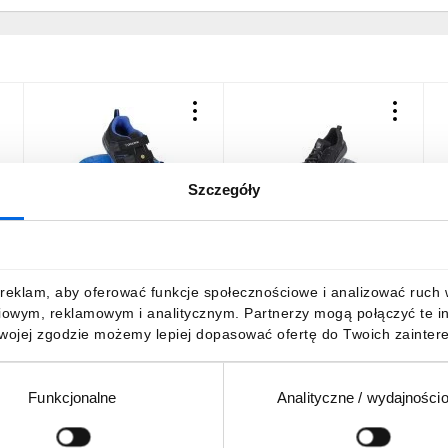
Szczegóły
Buty robocze ochronne
Buty robocze ochronne
P
Półbuty BHP z
Półbuty BHP TEXO-GO O1
r
Podnoskiem OLYMPUS S1P
Rozmiar 44
ESD Rozmiar 44
115,55 zł
brutto
105,04 zł
brutto
1
reklam, aby oferować funkcje społecznościowe i analizować ruch w 
iowym, reklamowym i analitycznym. Partnerzy mogą połączyć te i
Twojej zgodzie możemy lepiej dopasować ofertę do Twoich zaintere
Funkcjonalne
Analityczne / wydajności
DO KOSZYKA
DO KOSZYKA