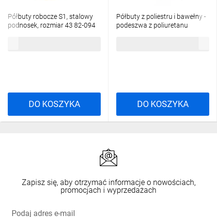
Półbuty robocze S1, stalowy
Półbuty z poliestru i bawełny -
podnosek, rozmiar 43 82-094
podeszwa z poliuretanu
jednolitej gęstości kolor szaro-
176,65 zł
brutto
129,56 zł
brutto
granatowy rozmiar 43 PIED
MIAMISPGB43
DO KOSZYKA
DO KOSZYKA
Zapisz się, aby otrzymać informacje o nowościach,
promocjach i wyprzedażach
Podaj adres e-mail