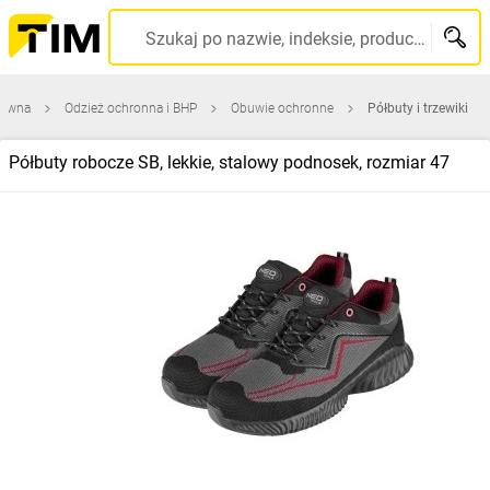
Szukaj po nazwie, indeksie, producencie, kodzie kreskowym...
łówna
Odzież ochronna i BHP
Obuwie ochronne
Półbuty i trzewiki
Półbuty robocze SB, lekkie, stalowy podnosek, rozmiar 47