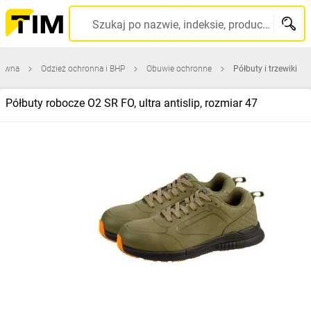
Szukaj po nazwie, indeksie, producencie, kodzie kreskowym...
łówna
Odzież ochronna i BHP
Obuwie ochronne
Półbuty i trzewiki
Półbuty robocze O2 SR FO, ultra antislip, rozmiar 47