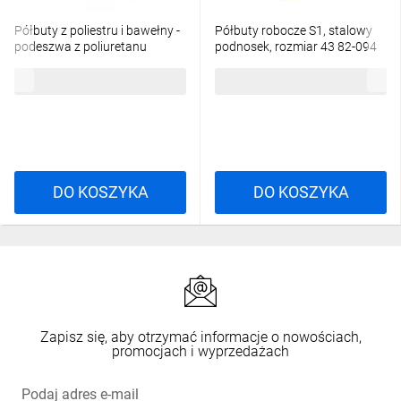
Półbuty z poliestru i bawełny -
Półbuty robocze S1, stalowy
podeszwa z poliuretanu
podnosek, rozmiar 43 82-094
jednolitej gęstości kolor szaro-
129,56 zł
brutto
176,65 zł
brutto
granatowy rozmiar 43 PIED
MIAMISPGB43
DO KOSZYKA
DO KOSZYKA
Zapisz się, aby otrzymać informacje o nowościach,
promocjach i wyprzedażach
Podaj adres e-mail