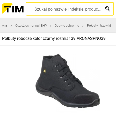
Szukaj po nazwie, indeksie, producencie, kodzie kreskowym...
łówna
Odzież ochronna i BHP
Obuwie ochronne
Półbuty i trzewiki
Półbuty robocze kolor czarny rozmiar 39 ARONASPNO39