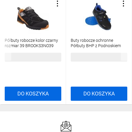
Półbuty robocze kolor czarny
Buty robocze ochronne
rozmiar 39 BROOKS3NO39
Półbuty BHP z Podnoskiem
OLYMPUS S1P ESD Rozmiar 39
435,04 zł
brutto
115,55 zł
brutto
DO KOSZYKA
DO KOSZYKA