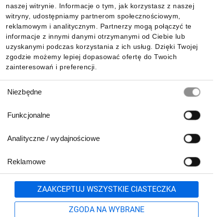
naszej witrynie. Informacje o tym, jak korzystasz z naszej
witryny, udostępniamy partnerom społecznościowym,
reklamowym i analitycznym. Partnerzy mogą połączyć te
Pobierz naszą aplikację mobilną:
informacje z innymi danymi otrzymanymi od Ciebie lub
uzyskanymi podczas korzystania z ich usług. Dzięki Twojej
zgodzie możemy lepiej dopasować ofertę do Twoich
zainteresowań i preferencji.
Wybór
Niezbędne
zgody
Funkcjonalne
Analityczne / wydajnościowe
Reklamowe
Biuro Obsługi Klienta:
lub
801 500 700
71 37 61 600
Zgłoś
ZAAKCEPTUJ WSZYSTKIE CIASTECZKA
pn.-pt. 8:00-16:00
Formularz kontaktowy
ZGODA NA WYBRANE