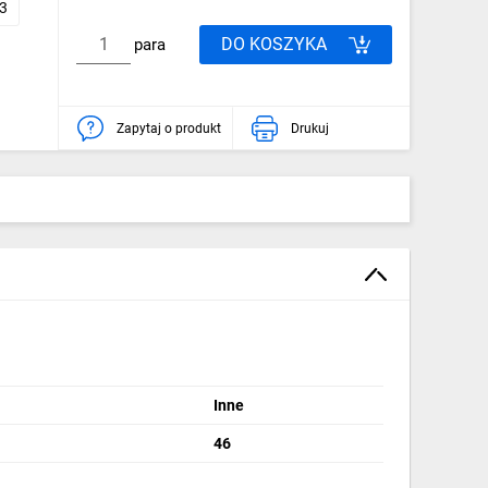
3
DO KOSZYKA
para
Zapytaj o produkt
Drukuj
Inne
46