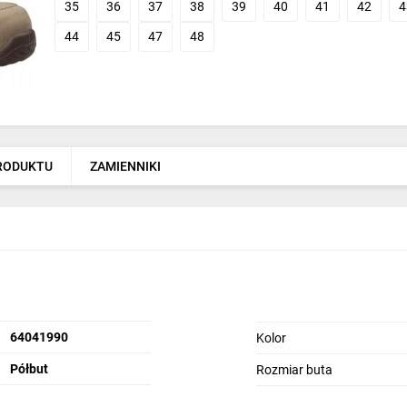
35
36
37
38
39
40
41
42
4
44
45
47
48
PRODUKTU
ZAMIENNIKI
64041990
Kolor
Półbut
Rozmiar buta