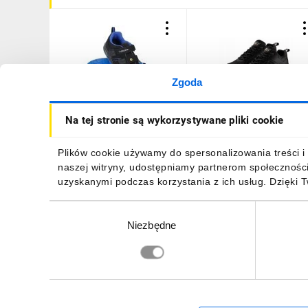
Zgoda
Buty robocze ochronne
Półbuty robocze S1P SRC
Na tej stronie są wykorzystywane pliki cookie
Półbuty BHP z
podnosek kompozytowy
Podnoskiem OLYMPUS S1P
wkładka kevlarowa
ESD Rozmiar 46
rozmiar 46 82-156-46
115,55 zł
brutto
214,66 zł
brutto
Plików cookie używamy do spersonalizowania treści i 
naszej witryny, udostępniamy partnerom społecznośc
uzyskanymi podczas korzystania z ich usług. Dzięki 
Wybór
Niezbędne
zgody
DO KOSZYKA
DO KOSZYKA
Zapisz się, aby otrzymać informacje o no