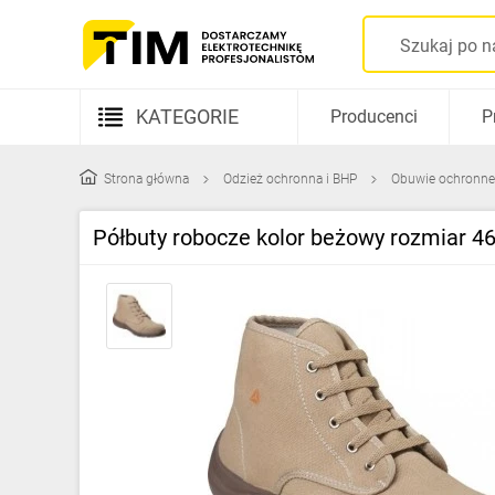
KATEGORIE
Producenci
P
Aparatura elektryczna
Strona główna
Odzież ochronna i BHP
Obuwie ochronne
Kable i przewody
Półbuty robocze kolor beżowy rozmiar
Rozdzielnice i obudowy
Elementy prowadzenia kabli
Fotowoltaika
Gniazda i łączniki
Źródła światła
Oprawy oświetleniowe