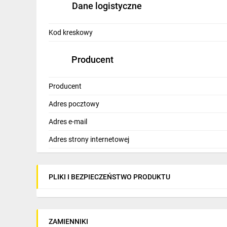
Dane logistyczne
IT, GSM
Odzież ochronna i BHP
Kod kreskowy
Inne
Producent
Budowa i Remont
Producent
Elektronika
Adres pocztowy
Smart home
Adres e-mail
Elektromobilność
Adres strony internetowej
Telewizja naziemna i satelitarna
Wentylacja i rekuperacja
PLIKI I BEZPIECZEŃSTWO PRODUKTU
ZAMIENNIKI