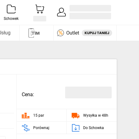
Zaloguj się / Załóż konto
i odkryj
Schowek
Usług
Cena:
15 par
Wysyłka w 48h
Porównaj
Do Schowka