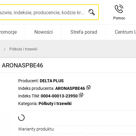
Szukaj po nazwie, indeksie, producencie, kodzie kreskowym...
Pomoc
romocje
Nowości
Strefa porad
Centrum 
Półbuty i trzewiki
 46 ARONASPBE46
Producent:
DELTA PLUS
Indeks producenta:
ARONASPBE46
Indeks TIM:
0004-00013-23950
Kategoria:
Półbuty i trzewiki
Warianty produktu: