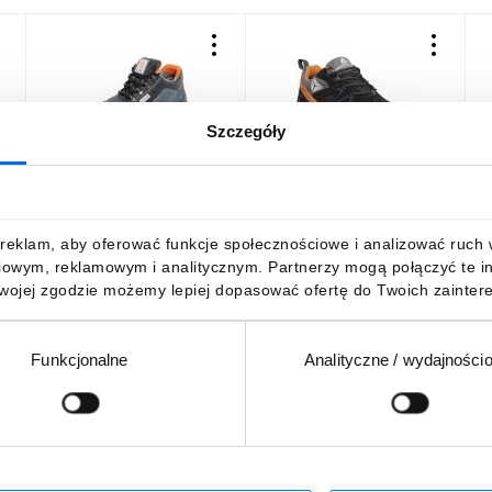
Szczegóły
Buty ROBOCZE BHP
Półbuty robocze kolor
B
LEKKIE Półbuty Nosek
czarny rozmiar 46
k
METALOWY GRAF S1 SRC
BROOKS3NO46
a
Rozmiar 46
k
78,03 zł
brutto
435,04 zł
brutto
2
reklam, aby oferować funkcje społecznościowe i analizować ruch w 
iowym, reklamowym i analitycznym. Partnerzy mogą połączyć te i
Twojej zgodzie możemy lepiej dopasować ofertę do Twoich zaintere
Funkcjonalne
Analityczne / wydajności
DO KOSZYKA
DO KOSZYKA
Podaj adres e-mail
wościach, promocjach i wyprzedażach