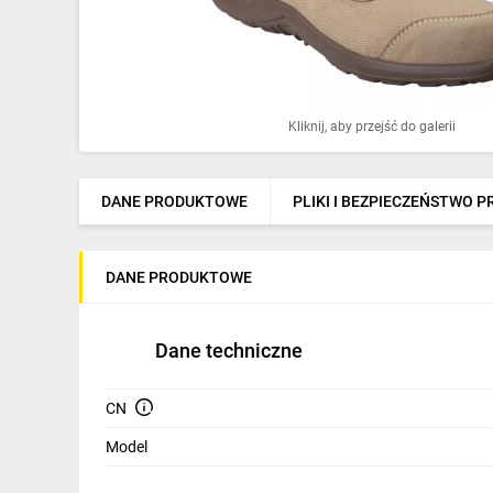
Ochrona odgromowa
Pompy ciepła
Osprzęt łączeniowy
Kliknij, aby przejść do galerii
Ogrzewanie
Elektronarzędzia i mierniki
DANE PRODUKTOWE
PLIKI I BEZPIECZEŃSTWO 
Domofony i dzwonki
DANE PRODUKTOWE
Alarmy, monitoring, komunikacja
Napędy elektryczne
Dane techniczne
Pneumatyka
CN
Dom i ogród
Model
Klimatyzacja