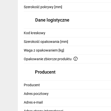
IT, GSM
Szerokość pokrywy [mm]
Odzież ochronna i BHP
Dane logistyczne
Inne
Kod kreskowy
Budowa i Remont
Szerokość opakowania [mm]
Elektronika
Waga z opakowaniem [kg]
Smart home
Opakowanie zbiorcze produktu
Elektromobilność
Producent
Energetyka wiatrowa
Telewizja naziemna i satelitarna
Producent
Wentylacja i rekuperacja
Adres pocztowy
Adres e-mail
Adres strony internetowej