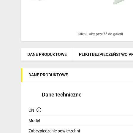
Ochrona odgromowa
Pompy ciepła
Osprzęt łączeniowy
Kliknij, aby przejść do galerii
Ogrzewanie
Elektronarzędzia i mierniki
DANE PRODUKTOWE
PLIKI I BEZPIECZEŃSTWO 
Domofony i dzwonki
DANE PRODUKTOWE
Alarmy, monitoring, komunikacja
Napędy elektryczne
Dane techniczne
Pneumatyka
CN
Dom i ogród
Model
Klimatyzacja
Zabezpieczenie powierzchni