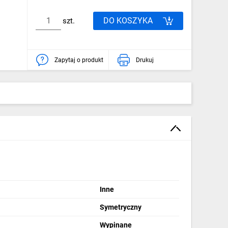
DO KOSZYKA
szt.
Zapytaj o produkt
Drukuj
Inne
Symetryczny
Wypinane