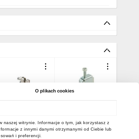
O plikach cookies
acisk przyłączeniowy 1,5-
Zacisk do szyn zbiorczych
Zacisk p
16mm2 szyna 5mm
1,5-16mm2, 1000V AC/DC,
16mm2 
KU16/5 107187
180A, szyna 10mm
AKU16/1
MAE0161E15
1,97 zł
brutto
5,04 zł
brutto
9,78 zł
naszej witrynie. Informacje o tym, jak korzystasz z
nformacje z innymi danymi otrzymanymi od Ciebie lub
sowań i preferencji.