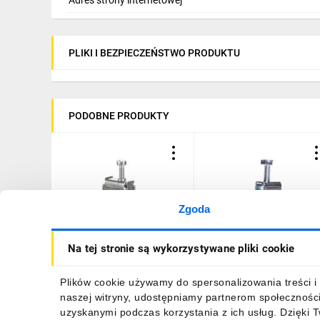
PLIKI I BEZPIECZEŃSTWO PRODUKTU
PODOBNE PRODUKTY
Zgoda
Zacisk do szyn zbiorczych
Zacisk do szyn zbiorczyc
Na tej stronie są wykorzystywane pliki cookie
1,5-16mm2, 1000V AC/DC,
1,5-35mm2, 1000V AC/DC
180A, szyna 5mm
270A, szyna 10mm
MAE0165E15
MAE0351E15
3,97 zł
brutto
7,81 zł
brutto
Plików cookie używamy do spersonalizowania treści i 
naszej witryny, udostępniamy partnerom społecznośc
uzyskanymi podczas korzystania z ich usług. Dzięki 