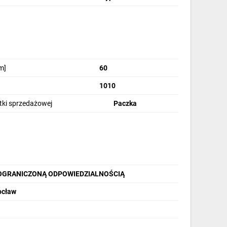
m]
60
1010
stki sprzedażowej
Paczka
OGRANICZONĄ ODPOWIEDZIALNOŚCIĄ
ocław