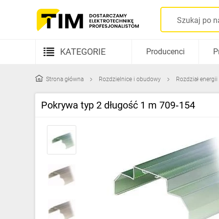
KATEGORIE
Producenci
P
Aparatura elektryczna
Strona główna
Rozdzielnice i obudowy
Rozdział energii 
Kable i przewody
Pokrywa typ 2 długość 1 m 709‑154
Rozdzielnice i obudowy
Elementy prowadzenia kabli
Fotowoltaika
Gniazda i łączniki
Źródła światła
Oprawy oświetleniowe