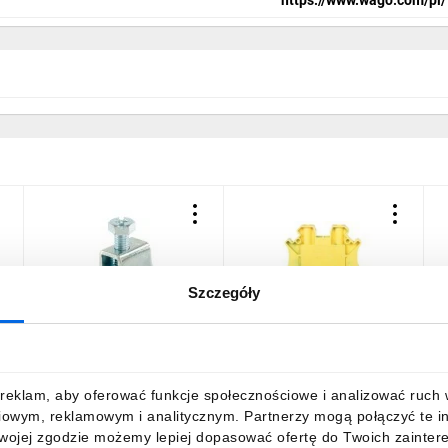
Szczegóły
h
Zacisk do szyn zbiorczych
Zacisk przewodu
Z
,
1,5-35mm2, 1000V AC/DC,
ochronnego UT4-PE
270A, szyna 5mm
3044128
A
MAE0355E15
5,97 zł
brutto
11,24 zł
brutto
1
reklam, aby oferować funkcje społecznościowe i analizować ruch w 
iowym, reklamowym i analitycznym. Partnerzy mogą połączyć te i
Twojej zgodzie możemy lepiej dopasować ofertę do Twoich zaintere