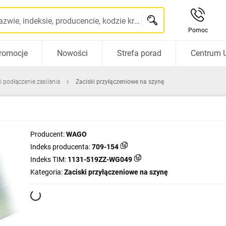
Szukaj po nazwie, indeksie, producencie, kodzie kreskowym...
Pomoc
romocje
Nowości
Strefa porad
Centrum 
i podłączenie zasilania
Zaciski przyłączeniowe na szynę
Producent:
WAGO
Indeks producenta:
709-154
Indeks TIM:
1131-519ZZ-WG049
Kategoria:
Zaciski przyłączeniowe na szynę