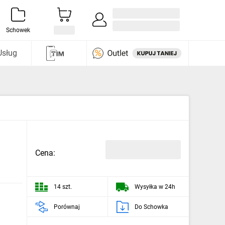
Zaloguj się / Załóż konto
i odkryj
Schowek
Usług
Cena:
14 szt.
Wysyłka w 24h
Porównaj
Do Schowka