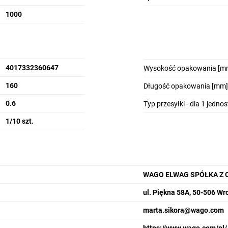
1000
4017332360647
Wysokość opakowania [m
160
Długość opakowania [mm]
0.6
Typ przesyłki - dla 1 jedno
1/10 szt.
WAGO ELWAG SPÓŁKA Z 
ul. Piękna 58A, 50-506 Wr
marta.sikora@wago.com
https://www.wago.com/pl/