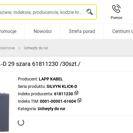
Szukaj po nazwie, indeksie, producencie, kodzie kreskowym...
Pomoc
romocje
Nowości
Strefa porad
Centrum 
 osłonowe
Uchwyty do rur
D 29 szara 61811230 /30szt./
Producent:
LAPP KABEL
Seria produktu:
SILVYN KLICK-D
Indeks producenta:
61811230
Indeks TIM:
0001-00001-61604
Kategoria:
Uchwyty do rur