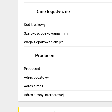
IT, GSM
Dane logistyczne
Odzież ochronna i BHP
Inne
Kod kreskowy
Budowa i Remont
Szerokość opakowania [mm]
Waga z opakowaniem [kg]
Elektronika
Smart home
Producent
Elektromobilność
Producent
Energetyka wiatrowa
Adres pocztowy
Telewizja naziemna i satelitarna
Adres e-mail
Wentylacja i rekuperacja
Adres strony internetowej