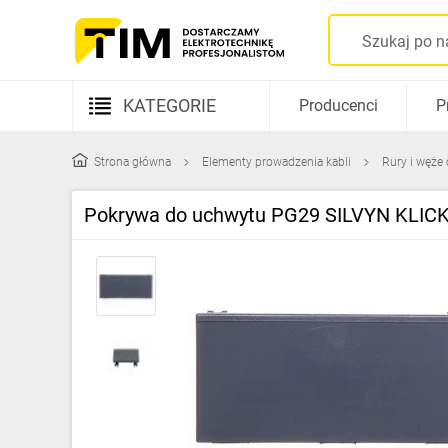
KATEGORIE
Producenci
P
Aparatura elektryczna
Strona główna
Elementy prowadzenia kabli
Rury i węże
Kable i przewody
Pokrywa do uchwytu PG29 SILVYN KLICK‑
Rozdzielnice i obudowy
Elementy prowadzenia kabli
Fotowoltaika
Gniazda i łączniki
Źródła światła
Oprawy oświetleniowe