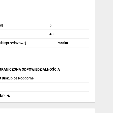
m]
5
40
stki sprzedażowej
Paczka
OGRANICZONĄ ODPOWIEDZIALNOŚCIĄ
40 Biskupice Podgórne
pl/PLN/