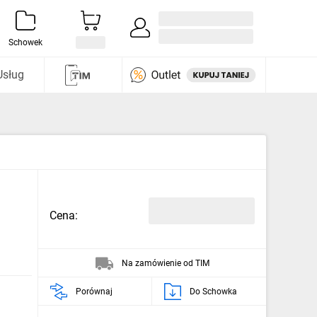
Zaloguj się / Załóż konto
i odkryj
Schowek
Usług
Cena:
Na zamówienie od TIM
Porównaj
Do Schowka