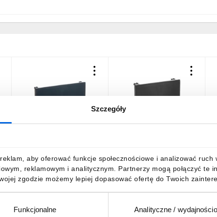
Szczegóły
7
Pokrywa do uchwytu
Pokrywa do uchwytu
P
a
PG36 SILVYN KLICK-D 36
PG21 SILVYN KLICK-D 21
P
szara 61811240 /20 szt./
szara 61811220
s
122,02 zł
brutto
3,08 zł
brutto
1
reklam, aby oferować funkcje społecznościowe i analizować ruch w 
iowym, reklamowym i analitycznym. Partnerzy mogą połączyć te i
Twojej zgodzie możemy lepiej dopasować ofertę do Twoich zaintere
Funkcjonalne
Analityczne / wydajności
DO KOSZYKA
DO KOSZYKA