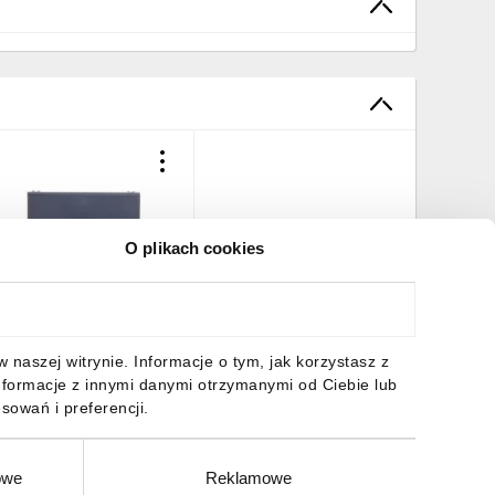
O plikach cookies
okrywa do uchwytu
G29 SILVYN KLICK-D 29
zara 61811230 /30szt./
48,71 zł
brutto
naszej witrynie. Informacje o tym, jak korzystasz z
nformacje z innymi danymi otrzymanymi od Ciebie lub
sowań i preferencji.
owe
Reklamowe
DO KOSZYKA