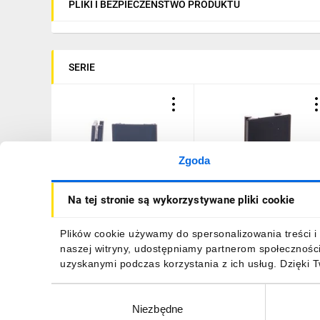
PLIKI I BEZPIECZEŃSTWO PRODUKTU
SERIE
Zgoda
Pokrywa do uchwytu
Pokrywa do uchwytu PG
Na tej stronie są wykorzystywane pliki cookie
PG16 SILVYN KLICK-D 16
SILVYN KLICK-D 7/9 szar
szara 61811210
61811200 /100szt./
2,53 zł
brutto
246,00 zł
brutto
Plików cookie używamy do spersonalizowania treści i 
naszej witryny, udostępniamy partnerom społecznośc
uzyskanymi podczas korzystania z ich usług. Dzięki 
Wybór
Niezbędne
zgody
DO KOSZYKA
DO KOSZYKA