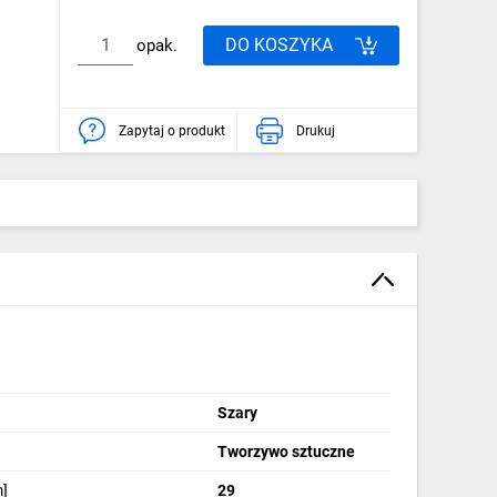
DO KOSZYKA
opak.
Zapytaj o produkt
Drukuj
Szary
Tworzywo sztuczne
]
29