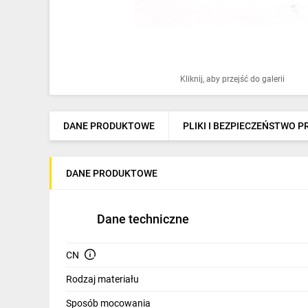
Ochrona odgromowa
Pompy ciepła
Osprzęt łączeniowy
Kliknij, aby przejść do galerii
Ogrzewanie
Elektronarzędzia i mierniki
DANE PRODUKTOWE
PLIKI I BEZPIECZEŃSTWO 
Domofony i dzwonki
DANE PRODUKTOWE
Alarmy, monitoring, komunikacja
Napędy elektryczne
Dane techniczne
Pneumatyka
CN
Dom i ogród
Rodzaj materiału
Klimatyzacja
Sposób mocowania