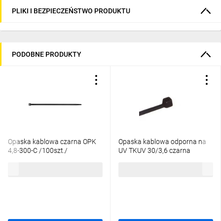
PLIKI I BEZPIECZEŃSTWO PRODUKTU
PODOBNE PRODUKTY
Opaska kablowa czarna OPK
Opaska kablowa odporna na
4,8-300-C /100szt./
UV TKUV 30/3,6 czarna
E01TK-01050100801
18,52 zł
brutto
11,89 zł
brutto
/100szt./