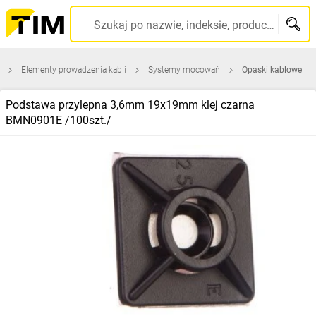
Szukaj po nazwie, indeksie, producencie, kodzie kreskowym...
Elementy prowadzenia kabli
Systemy mocowań
Opaski kablowe
Podstawa przylepna 3,6mm 19x19mm klej czarna
BMN0901E /100szt./