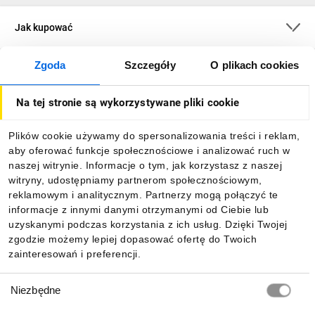
Jak kupować
Zgoda
Szczegóły
O plikach cookies
O firmie
Na tej stronie są wykorzystywane pliki cookie
Dla kupujących
Plików cookie używamy do spersonalizowania treści i reklam,
aby oferować funkcje społecznościowe i analizować ruch w
Informacje
naszej witrynie. Informacje o tym, jak korzystasz z naszej
witryny, udostępniamy partnerom społecznościowym,
reklamowym i analitycznym. Partnerzy mogą połączyć te
Pobierz naszą aplikację mobilną:
informacje z innymi danymi otrzymanymi od Ciebie lub
uzyskanymi podczas korzystania z ich usług. Dzięki Twojej
zgodzie możemy lepiej dopasować ofertę do Twoich
zainteresowań i preferencji.
Wybór
Niezbędne
zgody