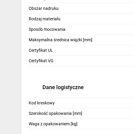
IT, GSM
Obszar nadruku
Odzież ochronna i BHP
Rodzaj materiału
Inne
Sposób mocowania
Maksymalna średnica wiązki [mm]
Budowa i Remont
Certyfikat UL
Elektronika
Certyfikat VG
Smart home
Elektromobilność
Dane logistyczne
Telewizja naziemna i satelitarna
Wentylacja i rekuperacja
Kod kreskowy
Szerokość opakowania [mm]
Waga z opakowaniem [kg]