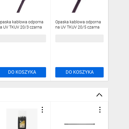
paska kablowa odporna
Opaska kablowa odporna
Opaska 
a UV TKUV 20/3 czarna
na UV TKUV 20/5 czarna
na UV TK
01TK-01050100501
E01TK-01050101201
E01TK-0
100szt./
/100szt./
/100szt/
,73 zł
brutto
11,24 zł
brutto
40,28 z
DO KOSZYKA
DO KOSZYKA
DO