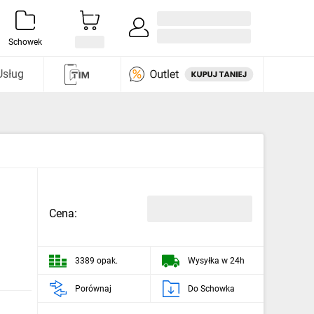
Zaloguj się / Załóż konto
i odkryj
Schowek
Usług
Cena:
3389 opak.
Wysyłka w 24h
Porównaj
Do Schowka