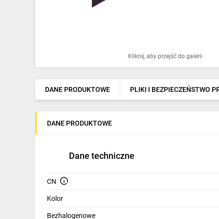
Ochrona odgromowa
Pompy ciepła
Osprzęt łączeniowy
Kliknij, aby przejść do galerii
Ogrzewanie
Elektronarzędzia i mierniki
DANE PRODUKTOWE
PLIKI I BEZPIECZEŃSTWO 
Domofony i dzwonki
DANE PRODUKTOWE
Alarmy, monitoring, komunikacja
Napędy elektryczne
Dane techniczne
Pneumatyka
CN
Dom i ogród
Kolor
Klimatyzacja
Bezhalogenowe