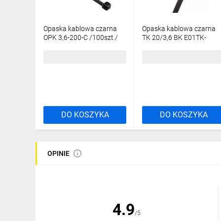
Opaska kablowa czarna
Opaska kablowa czarna
OPK 3,6-200-C /100szt./
TK 20/3,6 BK E01TK-
01020100801 /100szt./
8,67 zł
brutto
8,28 zł
brutto
DO KOSZYKA
DO KOSZYKA
OPINIE
4.9
/5