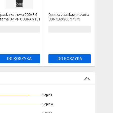
paska kablowa 200x3,6
Opaska zaciskowa czarna
Opaska 
zarna UV VP COBRA 9151
UBN 3,6X200 37573
czarna O
100szt./
/100szt./
/100szt.
,57 zł
brutto
9,94 zł
brutto
9,42 zł
DO KOSZYKA
DO KOSZYKA
DO
8 opinii
1 opinia