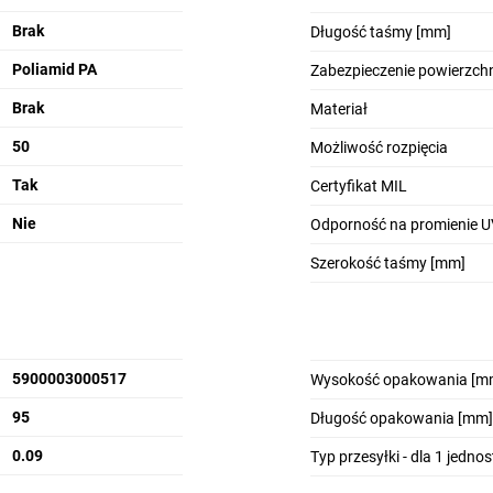
Brak
Długość taśmy [mm]
Poliamid PA
Zabezpieczenie powierzchn
Brak
Materiał
50
Możliwość rozpięcia
Tak
Certyfikat MIL
Nie
Odporność na promienie 
Szerokość taśmy [mm]
5900003000517
Wysokość opakowania [m
95
Długość opakowania [mm]
0.09
Typ przesyłki - dla 1 jedno