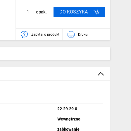
DO KOSZYKA
opak.
Zapytaj o produkt
Drukuj
22.29.29.0
Wewnętrzne
ząbkowanie