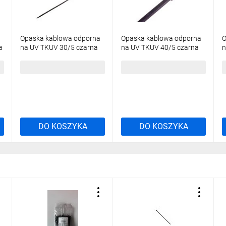
Opaska kablowa odporna
Opaska kablowa odporna
O
a
na UV TKUV 30/5 czarna
na UV TKUV 40/5 czarna
n
E01TK-01050101301
E01TK-01050101401
E
/100szt./
/100szt./
/
18,60 zł
brutto
19,95 zł
brutto
5
DO KOSZYKA
DO KOSZYKA