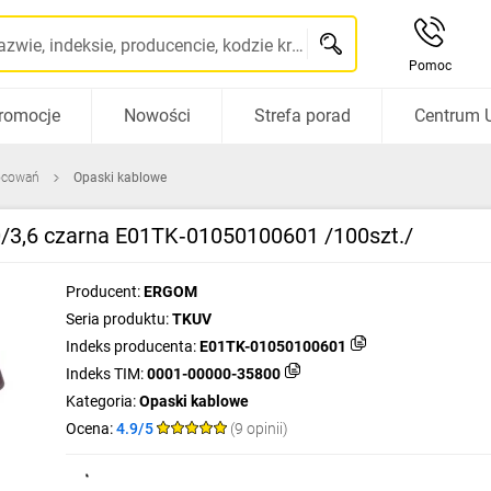
Szukaj po nazwie, indeksie, producencie, kodzie kreskowym...
Pomoc
romocje
Nowości
Strefa porad
Centrum 
ocowań
Opaski kablowe
/3,6 czarna E01TK‑01050100601 /100szt./
Producent:
ERGOM
Seria produktu:
TKUV
Indeks producenta:
E01TK-01050100601
Indeks TIM:
0001-00000-35800
Kategoria:
Opaski kablowe
Ocena:
4.9/5
(9 opinii)