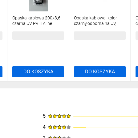
Opaska kablowa 200x3,6
Opaska kablowa, kolor
O
czarna UV PV ITAline
czarny,odporna na UV,
c
ITA036200B /100szt./
szerokość 3,6mm, długość
/
200mm, 100 sztuk.,OR-AE-
10,75 zł
brutto
8,17 zł
brutto
8
13200/4/20/100
DO KOSZYKA
DO KOSZYKA
5
4