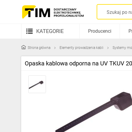
KATEGORIE
Producenci
P
Aparatura elektryczna
Strona główna
Elementy prowadzenia kabli
Systemy m
Kable i przewody
Opaska kablowa odporna na UV TKUV 20
Rozdzielnice i obudowy
Elementy prowadzenia kabli
Fotowoltaika
Gniazda i łączniki
Źródła światła
Oprawy oświetleniowe