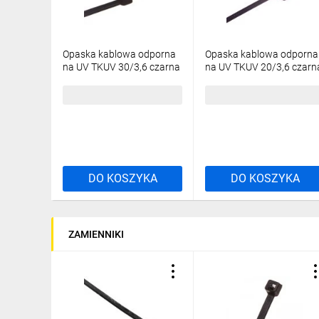
Opaska kablowa odporna
Opaska kablowa odporna
na UV TKUV 30/3,6 czarna
na UV TKUV 20/3,6 czarn
E01TK-01050100801
E01TK-01050100601
/100szt./
/100szt./
11,89 zł
brutto
8,62 zł
brutto
DO KOSZYKA
DO KOSZYKA
ZAMIENNIKI