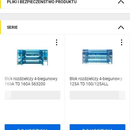
PLIKI I BEZPIECZEŃSTWO PRODUKTU
SERIE
Blok rozdzielczy 4-biegunowy
Blok rozdzielczy 4-biegunowy
160A TD 160A 563200
125A TD 100/125ALL
284,57 zł
brutto
189,04 zł
brutto