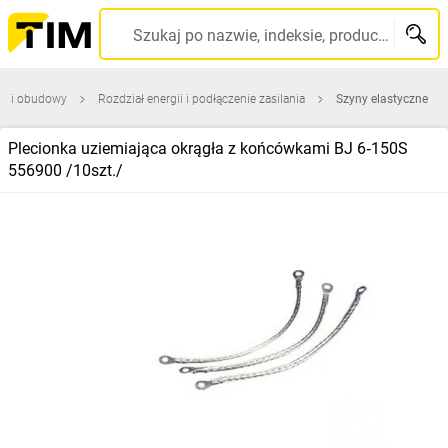
Szukaj po nazwie, indeksie, producencie, kodzie kreskowym...
ce i obudowy
Rozdział energii i podłączenie zasilania
Szyny elastyczne
Plecionka uziemiająca okrągła z końcówkami BJ 6‑150S
556900 /10szt./