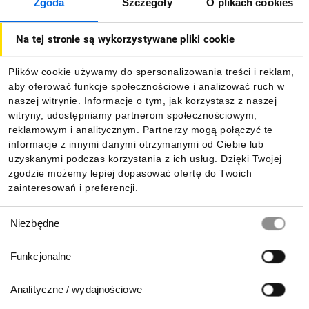
Zgoda
Szczegóły
O plikach cookies
O firmie
Na tej stronie są wykorzystywane pliki cookie
Dla kupujących
Plików cookie używamy do spersonalizowania treści i reklam,
aby oferować funkcje społecznościowe i analizować ruch w
Informacje
naszej witrynie. Informacje o tym, jak korzystasz z naszej
witryny, udostępniamy partnerom społecznościowym,
reklamowym i analitycznym. Partnerzy mogą połączyć te
Pobierz naszą aplikację mobilną:
informacje z innymi danymi otrzymanymi od Ciebie lub
uzyskanymi podczas korzystania z ich usług. Dzięki Twojej
zgodzie możemy lepiej dopasować ofertę do Twoich
zainteresowań i preferencji.
Wybór
Niezbędne
zgody
Funkcjonalne
Analityczne / wydajnościowe