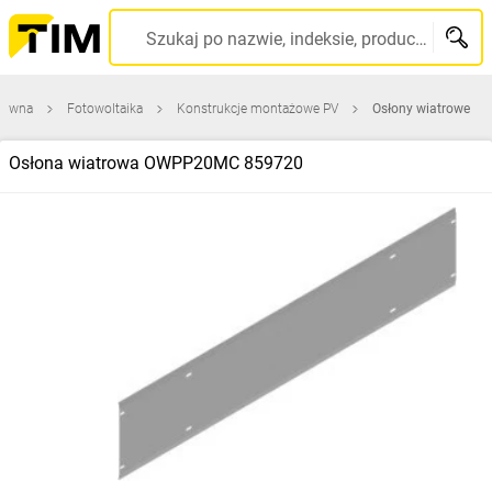
Szukaj po nazwie, indeksie, producencie, kodzie kreskowym...
główna
Fotowoltaika
Konstrukcje montażowe PV
Osłony wiatrowe
Osłona wiatrowa OWPP20MC 859720