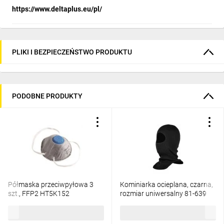
https://www.deltaplus.eu/pl/
PLIKI I BEZPIECZEŃSTWO PRODUKTU
PODOBNE PRODUKTY
Półmaska przeciwpyłowa 3
Kominiarka ocieplana, czarna,
szt., FFP2 HT5K152
rozmiar uniwersalny 81-639
23,91 zł
brutto
27,74 zł
brutto