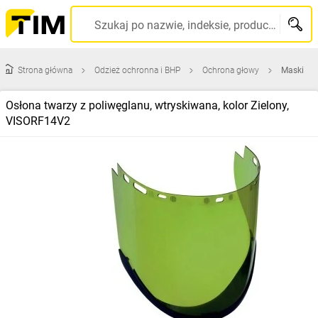
Szukaj po nazwie, indeksie, producencie, kodzie kreskowym...
Strona główna
Odzież ochronna i BHP
Ochrona głowy
Maski
Osłona twarzy z poliwęglanu, wtryskiwana, kolor Zielony,
VISORF14V2