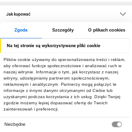
Jak kupować
Zgoda
Szczegóły
O plikach cookies
O firmie
Na tej stronie są wykorzystywane pliki cookie
Dla kupujących
Plików cookie używamy do spersonalizowania treści i reklam,
aby oferować funkcje społecznościowe i analizować ruch w
Informacje
naszej witrynie. Informacje o tym, jak korzystasz z naszej
witryny, udostępniamy partnerom społecznościowym,
reklamowym i analitycznym. Partnerzy mogą połączyć te
Pobierz naszą aplikację mobilną:
informacje z innymi danymi otrzymanymi od Ciebie lub
uzyskanymi podczas korzystania z ich usług. Dzięki Twojej
zgodzie możemy lepiej dopasować ofertę do Twoich
zainteresowań i preferencji.
Wybór
Niezbędne
zgody