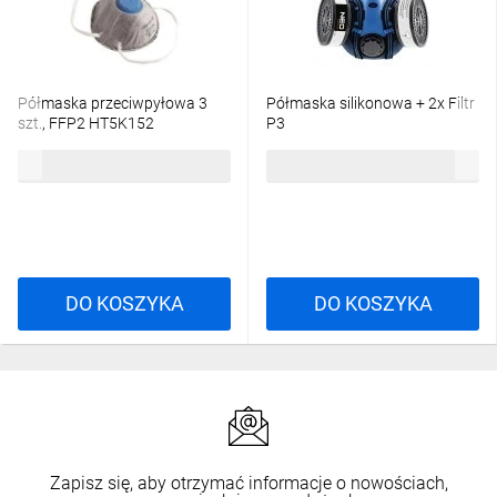
Półmaska przeciwpyłowa 3
Półmaska silikonowa + 2x Filtr
szt., FFP2 HT5K152
P3
23,91 zł
brutto
132,50 zł
brutto
DO KOSZYKA
DO KOSZYKA
Zapisz się, aby otrzymać informacje o nowościach,