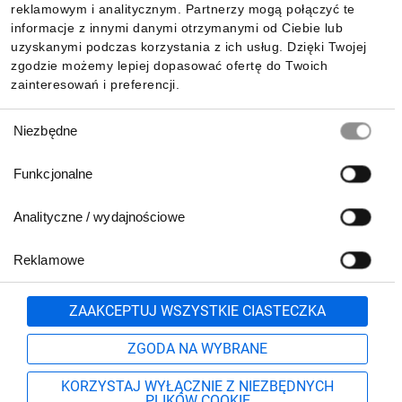
reklamowym i analitycznym. Partnerzy mogą połączyć te
Pobierz naszą aplikację mobilną:
informacje z innymi danymi otrzymanymi od Ciebie lub
uzyskanymi podczas korzystania z ich usług. Dzięki Twojej
zgodzie możemy lepiej dopasować ofertę do Twoich
zainteresowań i preferencji.
Wybór
Niezbędne
zgody
Funkcjonalne
Analityczne / wydajnościowe
Reklamowe
Biuro Obsługi Klienta:
lub
801 500 700
71 37 61 600
Zgłoś
ZAAKCEPTUJ WSZYSTKIE CIASTECZKA
pn.-pt. 8:00-16:00
Formularz kontaktowy
ZGODA NA WYBRANE
KORZYSTAJ WYŁĄCZNIE Z NIEZBĘDNYCH
PLIKÓW COOKIE