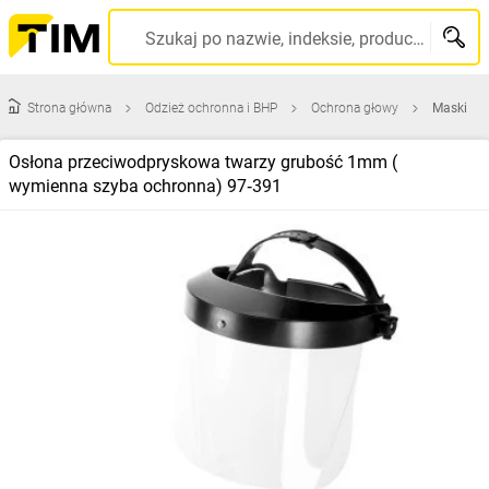
Szukaj po nazwie, indeksie, producencie, kodzie kreskowym...
Strona główna
Odzież ochronna i BHP
Ochrona głowy
Maski
Osłona przeciwodpryskowa twarzy grubość 1mm (
wymienna szyba ochronna) 97‑391