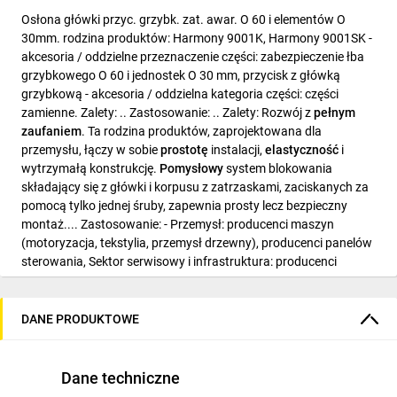
Osłona główki przyc. grzybk. zat. awar. O 60 i elementów O
30mm. rodzina produktów: Harmony 9001K, Harmony 9001SK -
akcesoria / oddzielne przeznaczenie części: zabezpieczenie łba
grzybkowego O 60 i jednostek O 30 mm, przycisk z główką
grzybkową - akcesoria / oddzielna kategoria części: części
zamienne. Zalety: .. Zastosowanie: .. Zalety: Rozwój z
pełnym
zaufaniem
. Ta rodzina produktów, zaprojektowana dla
przemysłu, łączy w sobie
prostotę
instalacji,
elastyczność
i
wytrzymałą konstrukcję.
Pomysłowy
system blokowania
składający się z główki i korpusu z zatrzaskami, zaciskanych za
pomocą tylko jednej śruby, zapewnia prosty lecz bezpieczny
montaż.... Zastosowanie: - Przemysł: producenci maszyn
(motoryzacja, tekstylia, przemysł drzewny), producenci panelów
sterowania, Sektor serwisowy i infrastruktura: producenci
rozdzielnic energii elektrycznej, roboty publiczne, budownictwo,
lotniska..
DANE PRODUKTOWE
Dane techniczne