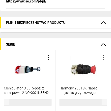
https://www.se.com/pl/pl/
PLIKI I BEZPIECZEŃSTWO PRODUKTU
SERIE
Manipulator O 30, 5-poz. z
Harmony 9001SK Napęd
sam. powr., 2 NO 9001K35H2
przycisku grzybkowego
bezpieczeństwa czerwony,
775,40 zł
brutto
154,99 zł
brutto
1NC+1NO, 250V, 10A