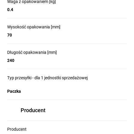
Waga z opakowaniem [kg]
Obudowa elektroniki i ramka głowicy LED
z poliwęglanu, radiator z aluminium
0.4
Kolor oprawy
Biały
Wysokość opakowania [mm]
Źródło światła
LED
70
Akumulator
LiFePO4
Długość opakowania [mm]
Współczynnik oddawania barw
Ra>=70
240
Czas autonomii
3h
Stopień szczelności
Typ przesyłki - dla 1 jednostki sprzedażowej
IP20
Zakres temperatur pracy
Paczka
ta 10°C ÷ 40°C
Napięcie zasilania
230V 50 Hz
Producent
Temperatura barwowa
5000K
Wersje mocy źródeł
Producent