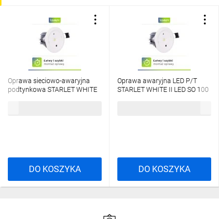
Oprawa sieciowo-awaryjna
Oprawa awaryjna LED P/T
podtynkowa STARLET WHITE
STARLET WHITE II LED SO 100
II LED SO 200 SA 3H AT IP20 /
A 3H MT
465,41 zł
brutto
373,98 zł
brutto
92036
DO KOSZYKA
DO KOSZYKA