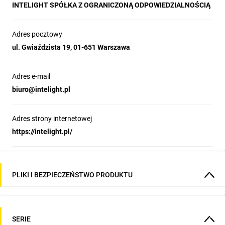
1W, 2W lub 3W
INTELIGHT SPÓŁKA Z OGRANICZONĄ ODPOWIEDZIALNOŚCIĄ
STARLET WHITE II
Dostępny w dwóch średnicach obudowy i trzech wymiarach
głowicy
Adres pocztowy
ul. Gwiaździsta 19, 01-651 Warszawa
WYMIARY OPRAWY
STARLET WHITE II
Adres e-mail
Stworzony do montażu w sufitach podwieszanych
biuro@intelight.pl
ZASTOSOWANIE
STARLET WHITE II
Adres strony internetowej
https://intelight.pl/
Polski producent oświetlenia
PLIKI I BEZPIECZEŃSTWO PRODUKTU
awaryjnego i ewakuacyjnego
Produkujemy oświetlenie, które ratuje życie.
SERIE