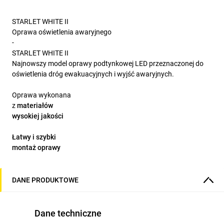
STARLET WHITE II
Oprawa oświetlenia awaryjnego
-
STARLET WHITE II
Najnowszy model oprawy podtynkowej LED przeznaczonej do
oświetlenia dróg ewakuacyjnych i wyjść awaryjnych.
Oprawa wykonana
z
materiałów
wysokiej jakości
Łatwy i szybki
montaż oprawy
Diody LED
wysokiej
mocy i wydajności
DANE PRODUKTOWE
Akumulatory
LiFePO4
GŁÓWNE CECHY OPRAWY
Dane techniczne
Poznaj bliżej oprawę