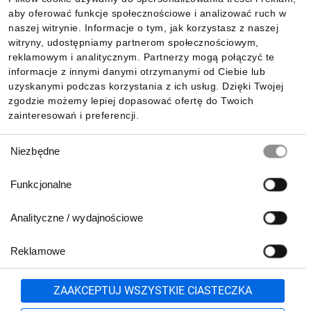
aby oferować funkcje społecznościowe i analizować ruch w
Informacje
naszej witrynie. Informacje o tym, jak korzystasz z naszej
witryny, udostępniamy partnerom społecznościowym,
reklamowym i analitycznym. Partnerzy mogą połączyć te
Pobierz naszą aplikację mobilną:
informacje z innymi danymi otrzymanymi od Ciebie lub
uzyskanymi podczas korzystania z ich usług. Dzięki Twojej
zgodzie możemy lepiej dopasować ofertę do Twoich
zainteresowań i preferencji.
Wybór
Niezbędne
zgody
Funkcjonalne
Analityczne / wydajnościowe
Reklamowe
Biuro Obsługi Klienta:
lub
801 500 700
71 37 61 600
Zgłoś
ZAAKCEPTUJ WSZYSTKIE CIASTECZKA
pn.-pt. 8:00-16:00