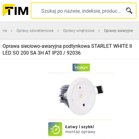
Szukaj po nazwie, indeksie, producencie, kodzie kreskowym...
ówna
Oprawy oświetleniowe
Oprawy wnętrzowe
Oprawy awaryjne
Oprawa sieciowo‑awaryjna podtynkowa STARLET WHITE II
LED SO 200 SA 3H AT IP20 / 92036