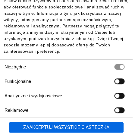
Plików cookie używamy do spersonalizowania treści i reklam,
aby oferować funkcje społecznościowe i analizować ruch w
Informacje
naszej witrynie. Informacje o tym, jak korzystasz z naszej
witryny, udostępniamy partnerom społecznościowym,
reklamowym i analitycznym. Partnerzy mogą połączyć te
Pobierz naszą aplikację mobilną:
informacje z innymi danymi otrzymanymi od Ciebie lub
uzyskanymi podczas korzystania z ich usług. Dzięki Twojej
zgodzie możemy lepiej dopasować ofertę do Twoich
zainteresowań i preferencji.
Wybór
Niezbędne
zgody
Funkcjonalne
Analityczne / wydajnościowe
Reklamowe
Biuro Obsługi Klienta:
lub
801 500 700
71 37 61 600
Zgłoś
ZAAKCEPTUJ WSZYSTKIE CIASTECZKA
pn.-pt. 8:00-16:00