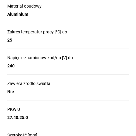
I
Materiał obudowy
Aluminium
Stopień IP:
Miejsce zastosowania:
20
wewnątrz
Zakres temperatur pracy [°C] do
Zakres temperatury
Miejsce montażu:
25
otoczenia, na którą
do
może być narażony
nadbudowania
wyrób [°C]:
5÷25
Napięcie znamionowe od/do [V] do
na ścianie,do
nadbudowania
240
na suficie
Zawiera źródło światła
Regulacja kątowa
Oprawa ruchoma w
Nie
oprawy oświetleniowej
zakresie horyzontalnym
[°]:
[°]:
w dwóch osiach
350
PKWiU
27.40.25.0
Oprawa ruchoma w
Rodzaj przyłącza:
zakresie wertykalnym
kostka
[°]:
przyłączeniowa
Szerokość [mm]