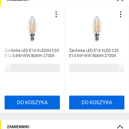
Żarówka LED E14 XLEDIM C35
Żarówka LED E14 XLED C35
E14 5,9W-WW 806lm 2700K
E14 6W-WW 806lm 2700K
barwa ciepła ściemnialna
barwa ciepła 35272
35278
12,93 zł
brutto
9,53 zł
brutto
DO KOSZYKA
DO KOSZYKA
ZAMIENNIKI