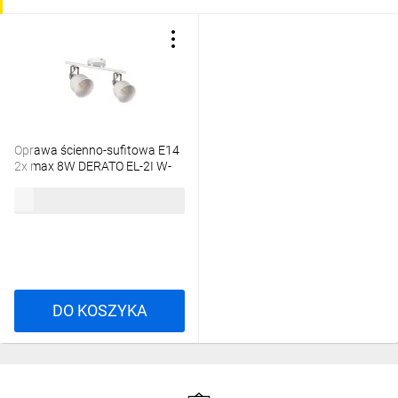
Oprawa ścienno-sufitowa E14
2x max 8W DERATO EL-2I W-
SR biały/srebrny 35643
64,91 zł
brutto
DO KOSZYKA