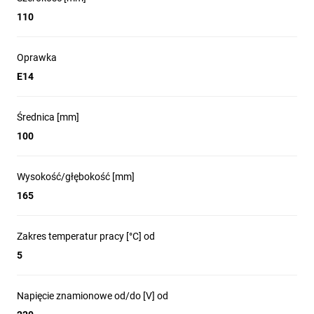
110
110
Minimalna odległość od
Kształt:
oświetlanego obiektu:
okrągły
Oprawka
0,5m
E14
Średnica [mm]
Wymiary:
100
Długość [mm]:
Wysokość/głębokość [mm]
500
165
Szerokość [mm]:
Zakres temperatur pracy [°C] od
110
5
Napięcie znamionowe od/do [V] od
Średnica [mm]: