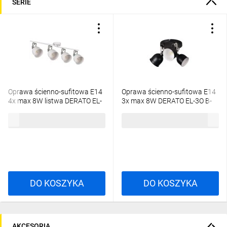
SERIE
Oprawa ścienno-sufitowa E14
Oprawa ścienno-sufitowa E14
4x max 8W listwa DERATO EL-
3x max 8W DERATO EL-3O B-
4I W-SR biały/srebrny 35647
SR czarny/srebrny 35644
122,77 zł
brutto
96,01 zł
brutto
DO KOSZYKA
DO KOSZYKA
AKCESORIA