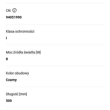
Napięcie znamionowe
Częstotliwość
[V]:
znamionowa [Hz]:
CN
220-240 AC
50
94051990
Materiał obudowy:
Długość [mm]:
stop aluminium
500
Klasa ochronności
I
Szerokość [mm]:
Wysokość [mm]:
110
165
Moc źródła światła [W]
8
Średnica [mm]:
Kolor:
100
czarny / srebrny
Kolor obudowy
Źródło światła w
Moc maksymalna [W]:
Czarny
komplecie:
2 x max 8
nie
Długość [mm]
Trzonek:
Klasa ochronności przed
500
porażeniem
E14
elektrycznym: