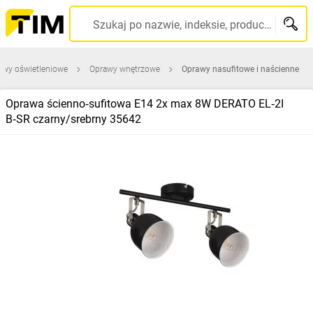
Szukaj po nazwie, indeksie, producencie, kodzie kreskowym...
awy oświetleniowe
Oprawy wnętrzowe
Oprawy nasufitowe i naścienne
Oprawa ścienno‑sufitowa E14 2x max 8W DERATO EL‑2I
B‑SR czarny/srebrny 35642