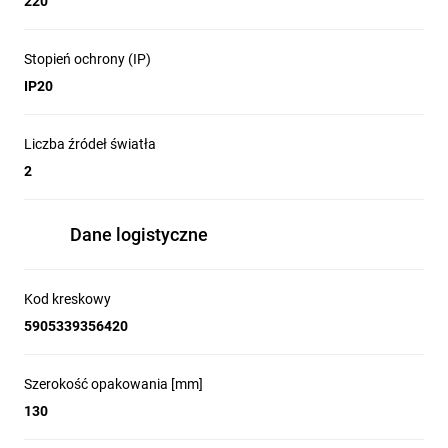
220
100
Stopień ochrony (IP)
Wysokość [mm]:
IP20
165
Liczba źródeł światła
Dokument utworzono: 2026-05-08, 14:10. Zastrzega się możliwość wprowadzenia
zmian technicznych. Dane zawarte na tej karcie nie są prawnie wiążące.
2
Dane logistyczne
Kod kreskowy
5905339356420
Szerokość opakowania [mm]
130