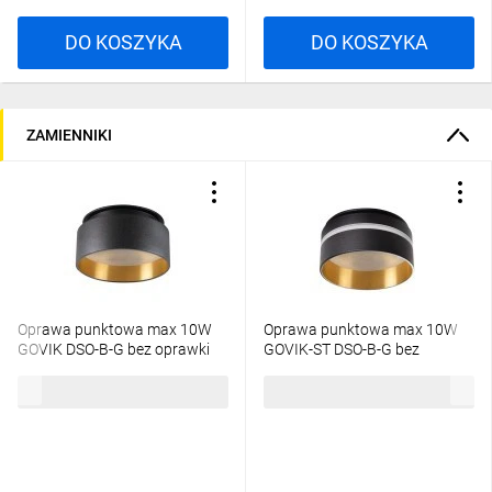
DO KOSZYKA
DO KOSZYKA
ZAMIENNIKI
Oprawa punktowa max 10W
Oprawa punktowa max 10W
GOVIK DSO-B-G bez oprawki
GOVIK-ST DSO-B-G bez
IP20 czarny/złoty 29232
oprawki IP20 czarny/złoty
41,22 zł
brutto
51,71 zł
brutto
29234