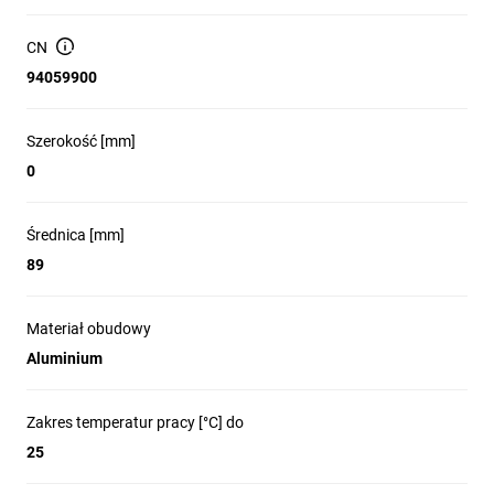
ceramicznej:
12 AC; 12 DC;
1
220-240 AC
CN
94059900
Materiał obudowy:
Szerokość [mm]:
stop aluminium
48
Szerokość [mm]
0
Średnica [mm]:
Kolor:
89
srebrny / czarny
Średnica [mm]
Moc maksymalna [W]:
Wymienne źródło
89
światła:
max 10
tak
Materiał obudowy
Trzonek:
Klasa ochronności przed
Aluminium
porażeniem
Gx5,3/GU10
elektrycznym:
II/III
Zakres temperatur pracy [°C] do
25
Miejsce montażu:
Stopień IP:
do wbudowania
20