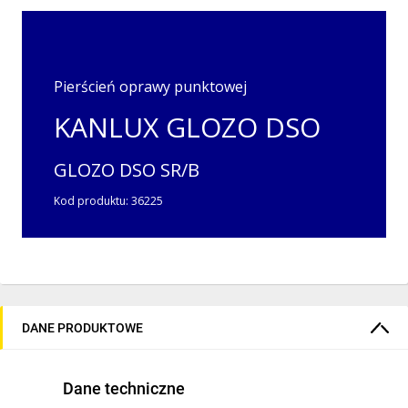
Pierścień oprawy punktowej
KANLUX GLOZO DSO
GLOZO DSO SR/B
Kod produktu:
36225
DANE PRODUKTOWE
Parametry techniczne:
Dane techniczne
Napięcie znamionowe
Pierścień dekoracyjny
[V]:
bez oprawki