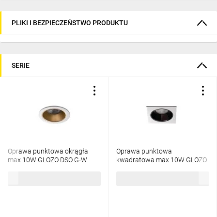
PLIKI I BEZPIECZEŃSTWO PRODUKTU
SERIE
Oprawa punktowa okrągła
Oprawa punktowa
max 10W GLOZO DSO G-W
kwadratowa max 10W GLOZO
złoty/biały bez oprawki IP20
DSL B-W czarny/biały bez
10,50 zł
brutto
10,69 zł
brutto
36220
oprawki IP20 36211