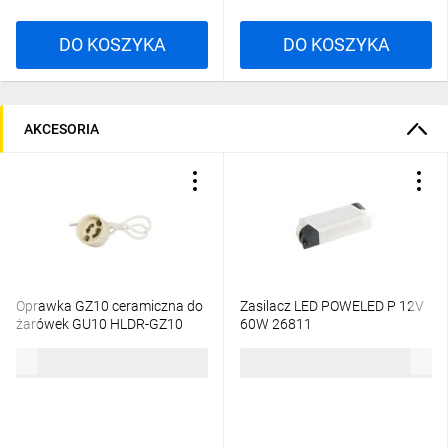
DO KOSZYKA
DO KOSZYKA
AKCESORIA
Oprawka GZ10 ceramiczna do
Zasilacz LED POWELED P 12V
żarówek GU10 HLDR-GZ10
60W 26811
00402
1,22 zł
brutto
54,45 zł
brutto