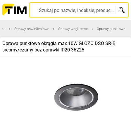
Szukaj po nazwie, indeksie, producencie, kodzie kreskowym...
ówna
Oprawy oświetleniowe
Oprawy wnętrzowe
Oprawy punktowe
Oprawa punktowa okrągła max 10W GLOZO DSO SR‑B
srebrny/czarny bez oprawki IP20 36225