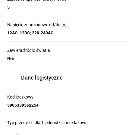
5
Kształt:
okrągły
Napięcie znamionowe od/do [V]
12AC; 12DC; 220-240AC
Wymiary:
Zawiera źródło światła
Nie
Szerokość [mm]:
48
Dane logistyczne
Średnica [mm]:
Kod kreskowy
89
5905339362254
Dokument utworzono: 2026-05-18, 07:42. Zastrzega się możliwość wprowadzenia
zmian technicznych. Dane zawarte na tej karcie nie są prawnie wiążące.
Typ przesyłki - dla 1 jednostki sprzedażowej