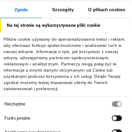
Zgoda
Szczegóły
O plikach cookies
O firmie
Na tej stronie są wykorzystywane pliki cookie
Dla kupujących
Plików cookie używamy do spersonalizowania treści i reklam,
aby oferować funkcje społecznościowe i analizować ruch w
Informacje
naszej witrynie. Informacje o tym, jak korzystasz z naszej
witryny, udostępniamy partnerom społecznościowym,
reklamowym i analitycznym. Partnerzy mogą połączyć te
Pobierz naszą aplikację mobilną:
informacje z innymi danymi otrzymanymi od Ciebie lub
uzyskanymi podczas korzystania z ich usług. Dzięki Twojej
zgodzie możemy lepiej dopasować ofertę do Twoich
zainteresowań i preferencji.
Wybór
Niezbędne
zgody
Funkcjonalne