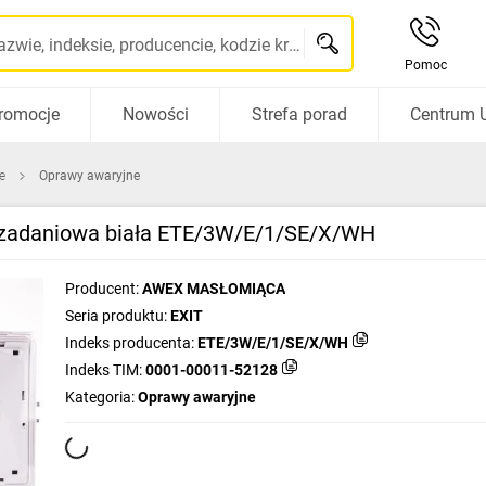
Szukaj po nazwie, indeksie, producencie, kodzie kreskowym...
Pomoc
romocje
Nowości
Strefa porad
Centrum 
e
Oprawy awaryjne
ozadaniowa biała ETE/3W/E/1/SE/X/WH
Producent:
AWEX MASŁOMIĄCA
Seria produktu:
EXIT
Indeks producenta:
ETE/3W/E/1/SE/X/WH
Indeks TIM:
0001-00011-52128
Kategoria:
Oprawy awaryjne