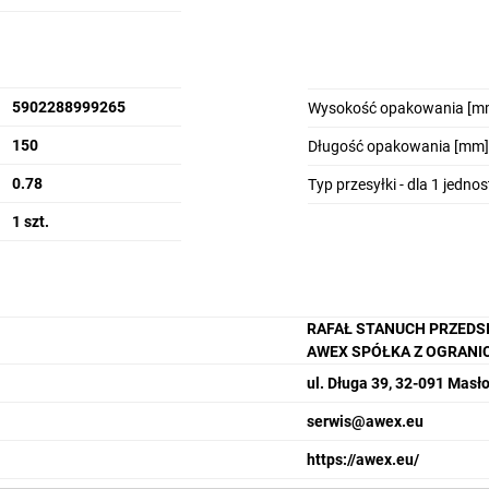
5902288999265
Wysokość opakowania [m
150
Długość opakowania [mm]
0.78
Typ przesyłki - dla 1 jedno
1 szt.
RAFAŁ STANUCH PRZED
AWEX SPÓŁKA Z OGRANI
ul. Długa 39, 32-091 Mas
serwis@awex.eu
https://awex.eu/