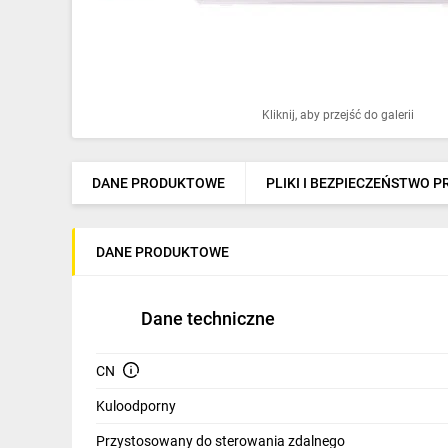
Ochrona odgromowa
Pompy ciepła
Osprzęt łączeniowy
Kliknij, aby przejść do galerii
Ogrzewanie
Elektronarzędzia i mierniki
DANE PRODUKTOWE
PLIKI I BEZPIECZEŃSTWO 
Domofony i dzwonki
DANE PRODUKTOWE
Alarmy, monitoring, komunikacja
Napędy elektryczne
Dane techniczne
Pneumatyka
CN
Dom i ogród
Kuloodporny
Klimatyzacja
Przystosowany do sterowania zdalnego