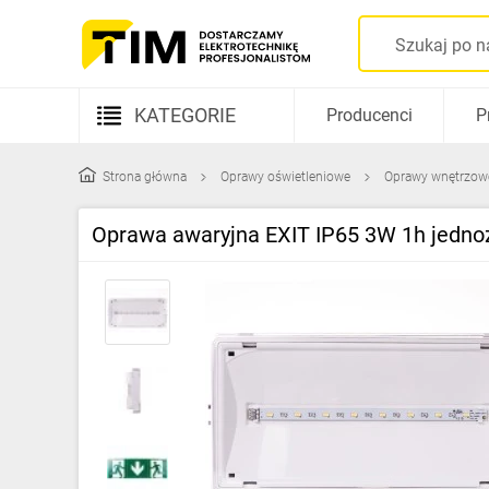
KATEGORIE
Producenci
P
Aparatura elektryczna
Strona główna
Oprawy oświetleniowe
Oprawy wnętrzow
Kable i przewody
Oprawa awaryjna EXIT IP65 3W 1h jedn
Rozdzielnice i obudowy
Elementy prowadzenia kabli
Fotowoltaika
Gniazda i łączniki
Źródła światła
Oprawy oświetleniowe