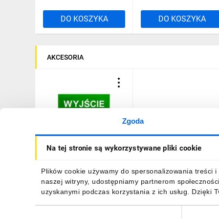
DO KOSZYKA
DO KOSZYKA
AKCESORIA
Zgoda
Piktogram PS21 125x250
Na tej stronie są wykorzystywane pliki cookie
Wyjście Ewakuacyjne logo
awex (ISO7010)
8,36 zł
brutto
Plików cookie używamy do spersonalizowania treści i 
naszej witryny, udostępniamy partnerom społecznośc
uzyskanymi podczas korzystania z ich usług. Dzięki 
Wybór