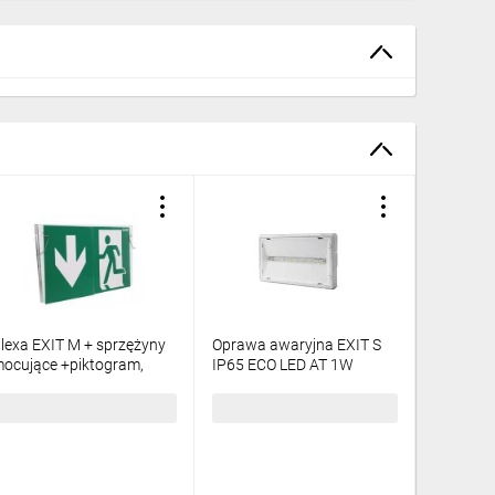
lexa EXIT M + sprzężyny
Oprawa awaryjna EXIT S
Oprawa 
ocujące +piktogram,
IP65 ECO LED AT 1W
IP65 ECO
TE/PLX/PU31/41
115lm 1h jednozadaniowa
jednozad
biała
ETE/3W/
1,59 zł
brutto
234,44 zł
brutto
299,71 
ETS/1W/E/1/SE/AT/WH