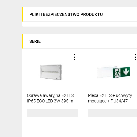
PLIKI I BEZPIECZEŃSTWO PRODUKTU
SERIE
Oprawa awaryjna EXIT S
Plexa EXIT S + uchwyty
IP65 ECO LED 3W 395lm
mocujące + PU34/47
1h jednozadaniowa biała
ETS/PLX/PU34/47
(brak piktogramu w
208,53 zł
brutto
71,55 zł
brutto
zestawie)
ETS/3W/E/1/SE/PT/WH