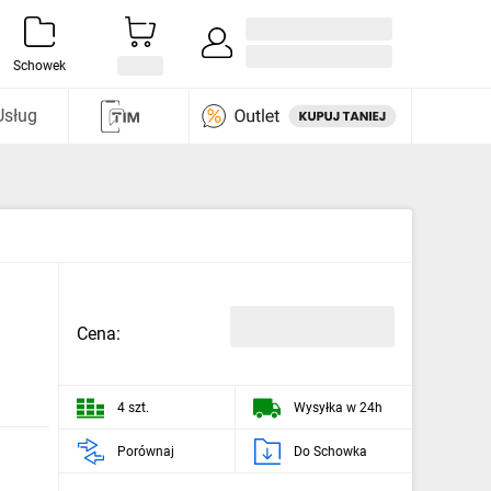
Zaloguj się / Załóż konto
i odkryj
Schowek
Usług
Cena:
4 szt.
Wysyłka w 24h
Porównaj
Do Schowka