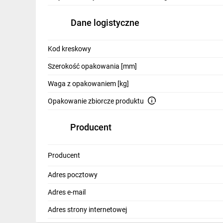
IT, GSM
Dane logistyczne
Odzież ochronna i BHP
Inne
Kod kreskowy
Szerokość opakowania [mm]
Budowa i Remont
Waga z opakowaniem [kg]
Elektronika
Opakowanie zbiorcze produktu
Smart home
Producent
Elektromobilność
Energetyka wiatrowa
Producent
Telewizja naziemna i satelitarna
Adres pocztowy
Wentylacja i rekuperacja
Adres e-mail
Adres strony internetowej