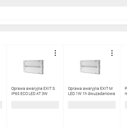
Oprawa awaryjna EXIT S
Oprawa awaryjna EXIT M
P
IP65 ECO LED AT 3W
LED 1W 1h dwuzadaniowa
m
310lm 1h jednozadaniowa
AT biała
E
biała (brak piktogramu w
ETE/1W/C/1/SA/AT/WH
282,90 zł
brutto
257,18 zł
brutto
8
zestawie)
ETS/3W/E/1/SE/AT/WH