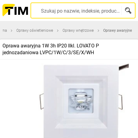
Szukaj po nazwie, indeksie, producencie, kodzie kreskowym...
ówna
Oprawy oświetleniowe
Oprawy wnętrzowe
Oprawy awaryjne
Oprawa awaryjna 1W 3h IP20 IIkl. LOVATO P
jednozadaniowa LVPC/1W/C/3/SE/X/WH