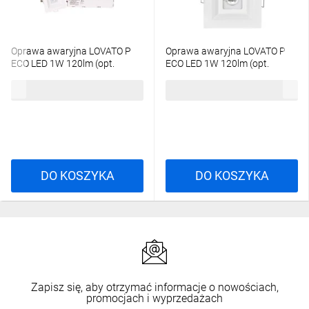
Oprawa awaryjna LOVATO P
Oprawa awaryjna LOVATO P
ECO LED 1W 120lm (opt.
ECO LED 1W 120lm (opt.
otwarta) 1h jednozadaniowa
otwarta) 1h jednozadaniowa
315,10 zł
brutto
285,93 zł
brutto
biała
biała LVPO/1W/E/1/SE/X/WH
LVPO/1W/E/1/SE/AT/WH
DO KOSZYKA
DO KOSZYKA
Zapisz się, aby otrzymać informacje o nowościach,
promocjach i wyprzedażach