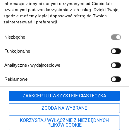
Pobierz naszą aplikację mobilną:
informacje z innymi danymi otrzymanymi od Ciebie lub
uzyskanymi podczas korzystania z ich usług. Dzięki Twojej
zgodzie możemy lepiej dopasować ofertę do Twoich
zainteresowań i preferencji.
Wybór
Niezbędne
zgody
Funkcjonalne
Analityczne / wydajnościowe
Reklamowe
Biuro Obsługi Klienta:
lub
801 500 700
71 37 61 600
Zgłoś
ZAAKCEPTUJ WSZYSTKIE CIASTECZKA
pn.-pt. 8:00-16:00
Formularz kontaktowy
ZGODA NA WYBRANE
KORZYSTAJ WYŁĄCZNIE Z NIEZBĘDNYCH
PLIKÓW COOKIE