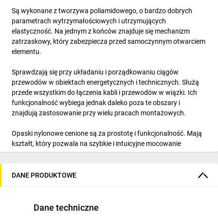
Są wykonane z tworzywa poliamidowego, o bardzo dobrych
parametrach wytrzymałościowych i utrzymujących
elastyczność. Na jednym z końców znajduje się mechanizm
zatrzaskowy, który zabezpiecza przed samoczynnym otwarciem
elementu.
Sprawdzają się przy układaniu i porządkowaniu ciągów
przewodów w obiektach energetycznych i technicznych. Służą
przede wszystkim do łączenia kabli i przewodów w wiązki. Ich
funkcjonalność wybiega jednak daleko poza te obszary i
znajdują zastosowanie przy wielu pracach montażowych.
Opaski nylonowe cenione są za prostotę i funkcjonalność. Mają
kształt, który pozwala na szybkie i intuicyjne mocowanie
dowolnych elementów. Oferowane są w różnych kolorach. Z
uwagi na zróżnicowane zastosowanie, opaski oferowane są w
kilkudziesięciu wariantach wymiarowych. Można wybrać
DANE PRODUKTOWE
szerokości pasków od 2,5 do 9 milimetrów, a także długości w
zakresie od 80 do 550 milimetrów.
Dane techniczne
CECHY: