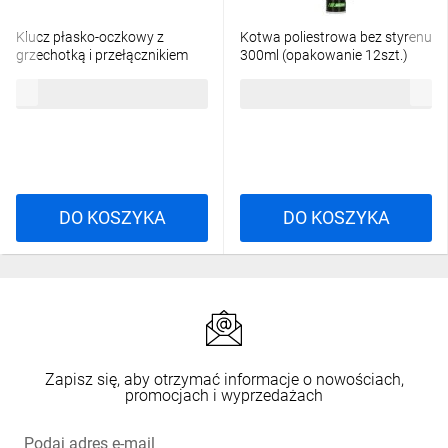
Klucz płasko-oczkowy z
Kotwa poliestrowa bez styrenu
grzechotką i przełącznikiem
300ml (opakowanie 12szt.)
13mm STALCO PERFECT S-
STALCO PERFECT S-64300
21,02 zł
brutto
386,56 zł
brutto
76936
DO KOSZYKA
DO KOSZYKA
Zapisz się, aby otrzymać informacje o nowościach,
promocjach i wyprzedażach
Podaj adres e-mail