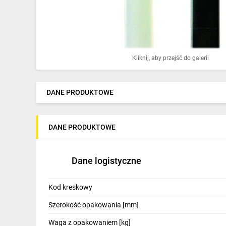
Ochrona odgromowa
Pompy ciepła
Osprzęt łączeniowy
Kliknij, aby przejść do galerii
Ogrzewanie
Elektronarzędzia i mierniki
DANE PRODUKTOWE
Domofony i dzwonki
DANE PRODUKTOWE
Alarmy, monitoring, komunikacja
Napędy elektryczne
Dane logistyczne
Pneumatyka
Kod kreskowy
Dom i ogród
Szerokość opakowania [mm]
Klimatyzacja
Waga z opakowaniem [kg]