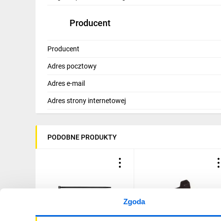
IT, GSM
Producent
Odzież ochronna i BHP
Inne
Producent
Adres pocztowy
Budowa i Remont
Adres e-mail
Elektronika
Adres strony internetowej
Smart home
Elektromobilność
PODOBNE PRODUKTY
Energetyka wiatrowa
Telewizja naziemna i satelitarna
Wentylacja i rekuperacja
Zgoda