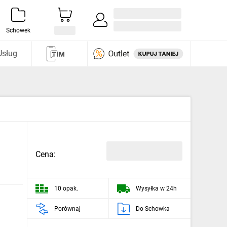
Zaloguj się / Załóż konto
i odkryj
Schowek
Usług
Cena:
10 opak.
Wysyłka w 24h
Porównaj
Do Schowka