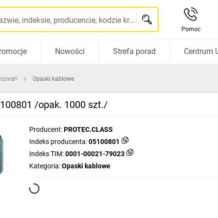
Szukaj po nazwie, indeksie, producencie, kodzie kreskowym...
Pomoc
romocje
Nowości
Strefa porad
Centrum 
ocowań
Opaski kablowe
100801 /opak. 1000 szt./
Producent:
PROTEC.CLASS
Indeks producenta:
05100801
Indeks TIM:
0001-00021-79023
Kategoria:
Opaski kablowe