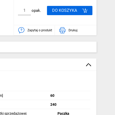
DO KOSZYKA
opak.
Zapytaj o produkt
Drukuj
m]
60
240
stki sprzedażowej
Paczka