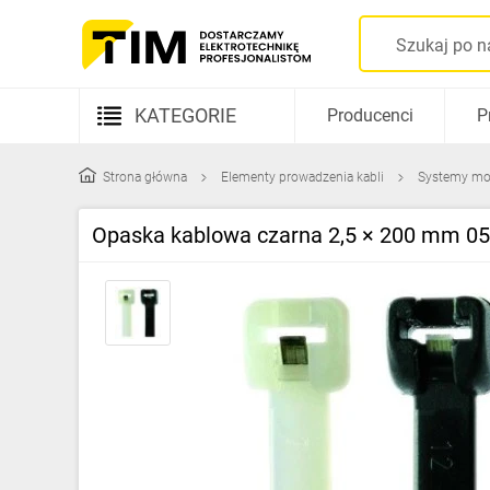
KATEGORIE
Producenci
P
Aparatura elektryczna
Strona główna
Elementy prowadzenia kabli
Systemy m
Kable i przewody
Opaska kablowa czarna 2,5 × 200 mm 05
Rozdzielnice i obudowy
Elementy prowadzenia kabli
Fotowoltaika
Gniazda i łączniki
Źródła światła
Oprawy oświetleniowe