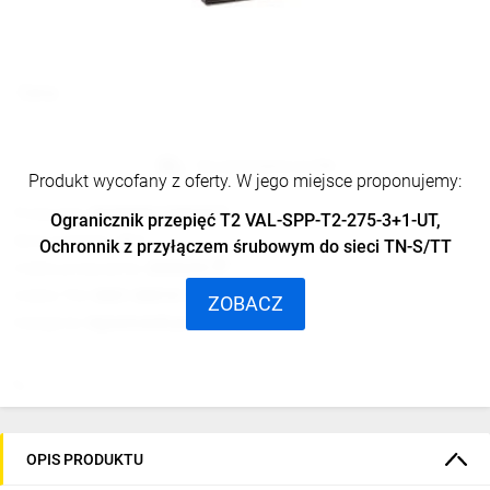
Cena:
Na zamówienie od TIM
Produkt wycofany z oferty. W jego miejsce proponujemy:
Producent:
PHOENIX CONTACT
Ogranicznik przepięć T2 VAL-SPP-T2-275-3+1-UT,
Seria produktu:
CL1
Ochronnik z przyłączem śrubowym do sieci TN-S/TT
Indeks producenta:
2838209
Indeks TIM:
0001-00010-94175
ZOBACZ
Kategoria:
Ogranicznik przepięć klasy T2
OPIS PRODUKTU