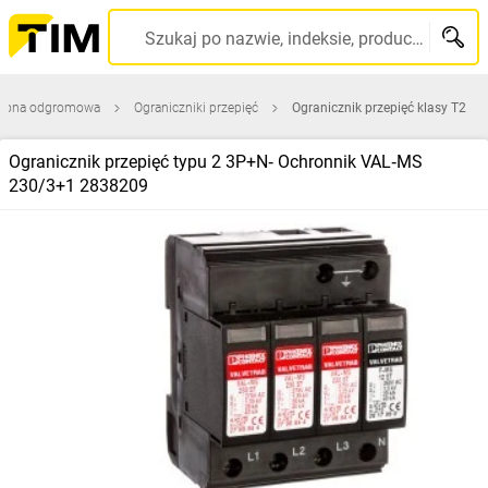
Szukaj po nazwie, indeksie, producencie, kodzie kreskowym...
rona odgromowa
Ograniczniki przepięć
Ogranicznik przepięć klasy T2
Ogranicznik przepięć typu 2 3P+N‑ Ochronnik VAL‑MS
230/3+1 2838209