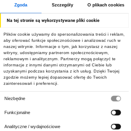
Zgoda
Szczegóły
O plikach cookies
O firmie
Na tej stronie są wykorzystywane pliki cookie
Dla kupujących
Plików cookie używamy do spersonalizowania treści i reklam,
aby oferować funkcje społecznościowe i analizować ruch w
Informacje
naszej witrynie. Informacje o tym, jak korzystasz z naszej
witryny, udostępniamy partnerom społecznościowym,
reklamowym i analitycznym. Partnerzy mogą połączyć te
Pobierz naszą aplikację mobilną:
informacje z innymi danymi otrzymanymi od Ciebie lub
uzyskanymi podczas korzystania z ich usług. Dzięki Twojej
zgodzie możemy lepiej dopasować ofertę do Twoich
zainteresowań i preferencji.
Wybór
Niezbędne
zgody
Funkcjonalne
Analityczne / wydajnościowe