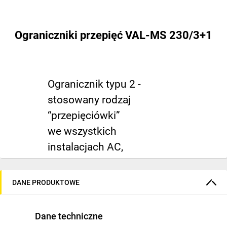
Ograniczniki przepięć VAL-MS 230/3+1
Ogranicznik typu 2 -
stosowany rodzaj
“przepięciówki”
we wszystkich
instalacjach AC,
mieszkaniowych jak i
przemysłowych.
DANE PRODUKTOWE
Wewnętrzny układ
połączeń 3+1 oferuje
Dane techniczne
najniższe poziomy ochrony