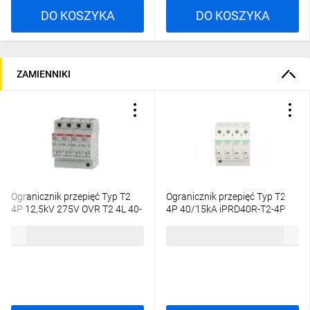
DO KOSZYKA
DO KOSZYKA
ZAMIENNIKI
Ogranicznik przepięć Typ T2
Ogranicznik przepięć Typ T2
4P 12,5kV 275V OVR T2 4L 40-
4P 40/15kA iPRD40R-T2-4P
275 P QS 2CTB803873R5600
A9L40401
553,09 zł
brutto
724,53 zł
brutto