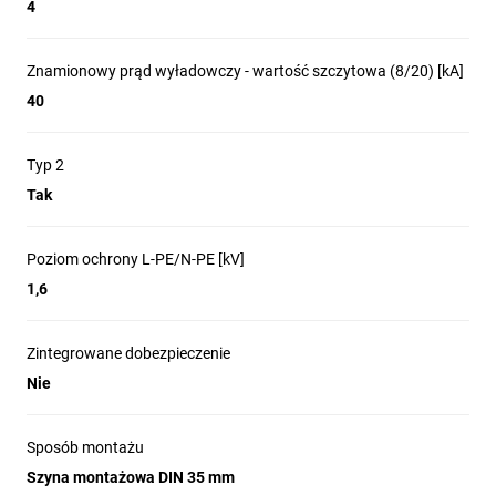
nie jest większy niż
4
125AgG. Montaż na szynie
Znamionowy prąd wyładowczy - wartość szczytowa (8/20) [kA]
DIN, wymienne wkładki ze
40
wskaźnikiem
niesprawności.
Typ 2
W warunkach
Tak
przemysłowych możliwość
elektrycznego okresowego
Poziom ochrony L-PE/N-PE [kV]
sprawdzania przy pomocy
1,6
testera CHECKMASTER.
Dostępna również wersja ze
Zintegrowane dobezpieczenie
Nie
stykiem komunikacyjnym.
Sposób montażu
Uzupełnieniem każdej
Szyna montażowa DIN 35 mm
instalacji PV są ograniczniki