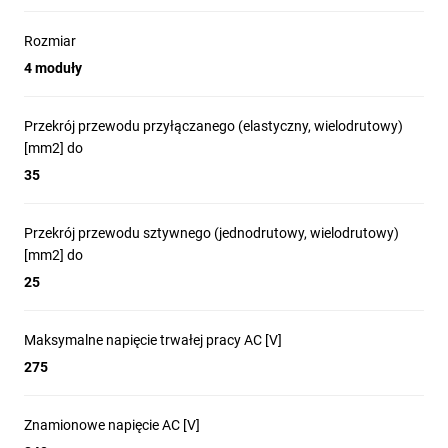
przepięć do ochrony
Rozmiar
obwodów zasilania AC
4 moduły
Przekrój przewodu przyłączanego (elastyczny, wielodrutowy)
[mm2] do
35
Przekrój przewodu sztywnego (jednodrutowy, wielodrutowy)
[mm2] do
25
Maksymalne napięcie trwałej pracy AC [V]
275
Znamionowe napięcie AC [V]