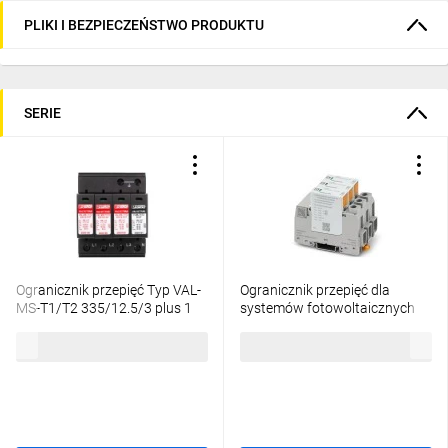
PLIKI I BEZPIECZEŃSTWO PRODUKTU
SERIE
Ogranicznik przepięć Typ VAL-
Ogranicznik przepięć dla
MS-T1/T2 335/12.5/3 plus 1
systemów fotowoltaicznych
2800184
T2 VAL-SPP-T2-1000DC-PV-
781,82 zł
brutto
292,65 zł
brutto
2+V-UT