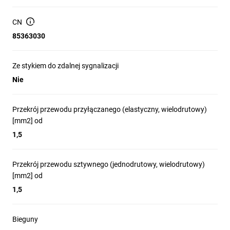
w stosunku do
CN
popularnych 4+0 (cztery
85363030
warystory do PE).
Dobry poziom ochrony przy
Ze stykiem do zdalnej sygnalizacji
In (20kA 8/20):
Nie
Up ≤ 1,35 kV..
Przekrój przewodu przyłączanego (elastyczny, wielodrutowy)
[mm2] od
1,5
Przekrój przewodu sztywnego (jednodrutowy, wielodrutowy)
Urządzenie pracuje bez
[mm2] od
zabezpieczeń
1,5
nadprądowych jeśli
poprzedzają go bezpiecznik
Bieguny