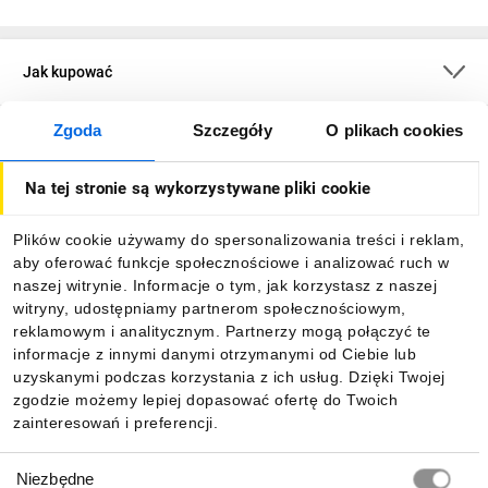
Jak kupować
Zgoda
Szczegóły
O plikach cookies
O firmie
Na tej stronie są wykorzystywane pliki cookie
Dla kupujących
Plików cookie używamy do spersonalizowania treści i reklam,
aby oferować funkcje społecznościowe i analizować ruch w
Informacje
naszej witrynie. Informacje o tym, jak korzystasz z naszej
witryny, udostępniamy partnerom społecznościowym,
reklamowym i analitycznym. Partnerzy mogą połączyć te
Pobierz naszą aplikację mobilną:
informacje z innymi danymi otrzymanymi od Ciebie lub
uzyskanymi podczas korzystania z ich usług. Dzięki Twojej
zgodzie możemy lepiej dopasować ofertę do Twoich
zainteresowań i preferencji.
Wybór
Niezbędne