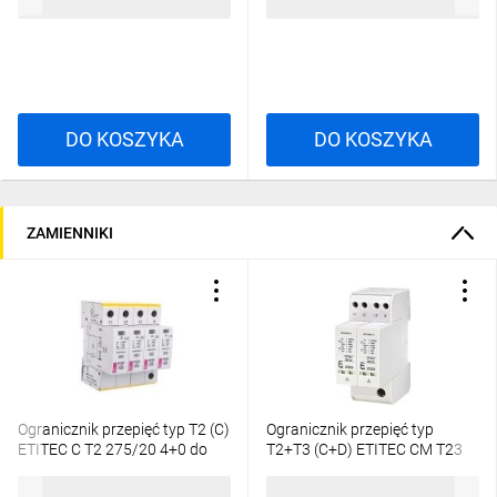
507,49 zł
brutto
84,03 zł
brutto
DO KOSZYKA
DO KOSZYKA
ZAMIENNIKI
Ogranicznik przepięć typ T2 (C)
Ogranicznik przepięć typ
ETITEC C T2 275/20 4+0 do
T2+T3 (C+D) ETITEC CM T23
instalacji mieszkaniowych TN-
275/20 4+0 do instalacji
257,07 zł
brutto
209,95 zł
brutto
S 002440395
mieszkaniowych TN-S