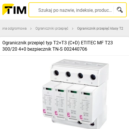
Szukaj po nazwie, indeksie, producencie, kodzie kreskowym...
rona odgromowa
Ograniczniki przepięć
Ogranicznik przepięć klasy T2
Ogranicznik przepięć typ T2+T3 (C+D) ETITEC MF T23
300/20 4+0 bezpiecznik TN‑S 002440706