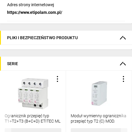
Adres strony internetowej
https://www.etipolam.com.pl/
PLIKI I BEZPIECZEŃSTWO PRODUKTU
SERIE
Ogranicznik przepięć typ
Moduł wymienny ogranicznika
T1+T2+T3 (B+C+D) ETITEC ML
przepięć typ T2 (C) MOD.
T123 300/12,5 4+0
ETITEC C T2 275/20
uniwersalny TN-S 002440667
002440414