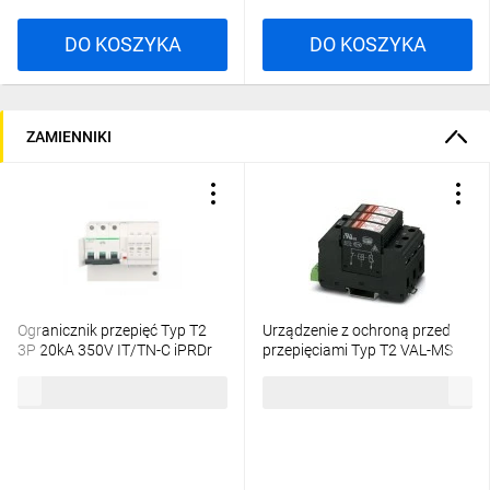
DO KOSZYKA
DO KOSZYKA
ZAMIENNIKI
Ogranicznik przepięć Typ T2
Urządzenie z ochroną przed
3P 20kA 350V IT/TN-C iPRDr
przepięciami Typ T2 VAL-MS
A9L16296
320/3 0 2920230
746,49 zł
brutto
1137,55 zł
brutto