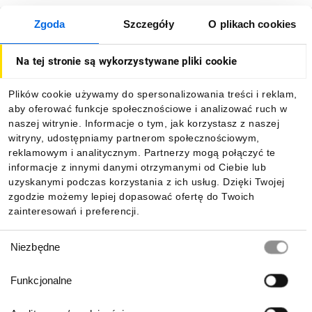
Zgoda
Szczegóły
O plikach cookies
O firmie
Na tej stronie są wykorzystywane pliki cookie
Dla kupujących
Plików cookie używamy do spersonalizowania treści i reklam,
aby oferować funkcje społecznościowe i analizować ruch w
Informacje
naszej witrynie. Informacje o tym, jak korzystasz z naszej
witryny, udostępniamy partnerom społecznościowym,
reklamowym i analitycznym. Partnerzy mogą połączyć te
Pobierz naszą aplikację mobilną:
informacje z innymi danymi otrzymanymi od Ciebie lub
uzyskanymi podczas korzystania z ich usług. Dzięki Twojej
zgodzie możemy lepiej dopasować ofertę do Twoich
zainteresowań i preferencji.
Wybór
Niezbędne
zgody
Funkcjonalne