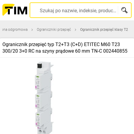
Szukaj po nazwie, indeksie, producencie, kodzie kreskowym...
rona odgromowa
Ograniczniki przepięć
Ogranicznik przepięć klasy T2
Ogranicznik przepięć typ T2+T3 (C+D) ETITEC M60 T23
300/20 3+0 RC na szyny prądowe 60 mm TN‑C 002440855