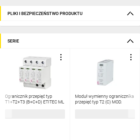
PLIKI I BEZPIECZEŃSTWO PRODUKTU
SERIE
Ogranicznik przepięć typ
Moduł wymienny ogranicznika
T1+T2+T3 (B+C+D) ETITEC ML
przepięć typ T2 (C) MOD.
T123 300/12,5 4+0
ETITEC C T2 275/20
507,49 zł
brutto
84,03 zł
brutto
uniwersalny TN-S 002440667
002440414