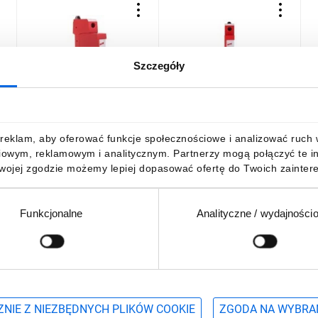
Szczegóły
Ogranicznik przepięć Typ
Ogranicznik przepięć Typ
O
T2 1P 10kA 1,5kV (
T2 Typ2 1P 10kA 1,5kV (
T
0
warystor szeregowo z
warystor szeregowo z
D
iskiernikiem - brak prądu
iskiernikiem - brak prądu
9
646,25 zł
brutto
569,35 zł
brutto
5
reklam, aby oferować funkcje społecznościowe i analizować ruch w 
upływu) DEHNguard S 275
upływu) DEHNguard S 275
iowym, reklamowym i analitycznym. Partnerzy mogą połączyć te i
VA FM 95208
VA 9520
Twojej zgodzie możemy lepiej dopasować ofertę do Twoich zaintere
Funkcjonalne
Analityczne / wydajności
DO KOSZYKA
DO KOSZYKA
Podaj adres e-mail
wościach, promocjach i wyprzedażach
NIE Z NIEZBĘDNYCH PLIKÓW COOKIE
ZGODA NA WYBRA