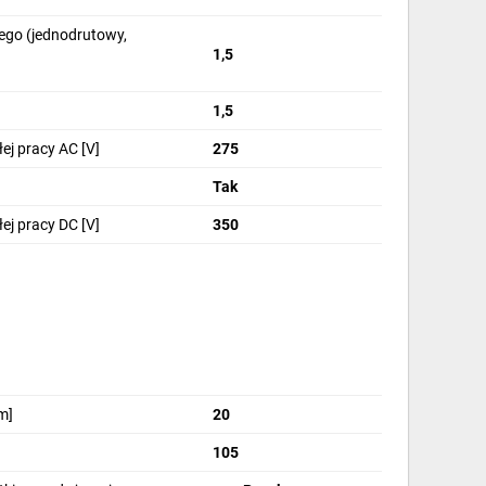
ego (jednodrutowy,
1,5
1,5
ej pracy AC [V]
275
Tak
ej pracy DC [V]
350
e z systemami nadzoru lub centralą alarmową; parametry
m]
20
105
w zakresie 1,5–35 mm2, co umożliwia bezpośrednie