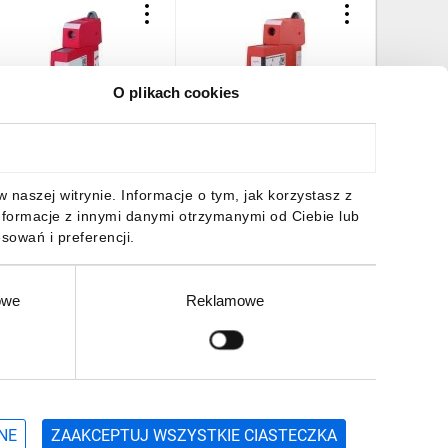
O plikach cookies
granicznik przepięć Typ
Ogranicznik przepięć
Ogranicz
2 1P 7,5kA 0,33kV
DEHNguard S ACI 275 FM
T2 1P 20
EHNguard S 48 FM
952100
DEHNgua
52098
952095
57,67 zł
brutto
751,32 zł
brutto
557,67 
naszej witrynie. Informacje o tym, jak korzystasz z
nformacje z innymi danymi otrzymanymi od Ciebie lub
sowań i preferencji.
owe
Reklamowe
DO KOSZYKA
DO KOSZYKA
DO
Zgłoś
ZAPISZ SIĘ
NE
ZAAKCEPTUJ WSZYSTKIE CIASTECZKA