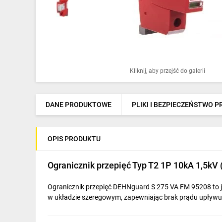
Ochrona odgromowa
Pompy ciepła
Osprzęt łączeniowy
Ogrzewanie
Kliknij, aby przejść do galerii
Elektronarzędzia i mierniki
DANE PRODUKTOWE
PLIKI I BEZPIECZEŃSTWO 
Domofony i dzwonki
Alarmy, monitoring, komunikacja
OPIS PRODUKTU
Napędy elektryczne
Ogranicznik przepięć Typ T2 1P 10kA 1,5kV
Pneumatyka
Ogranicznik przepięć DEHNguard S 275 VA FM 95208 to je
Dom i ogród
w układzie szeregowym, zapewniając brak prądu upływu 
Klimatyzacja