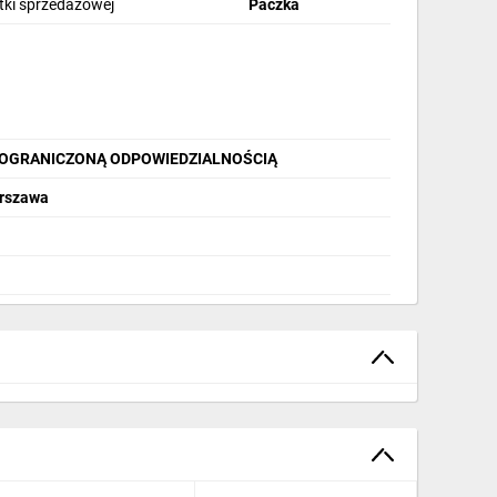
stki sprzedażowej
Paczka
 OGRANICZONĄ ODPOWIEDZIALNOŚCIĄ
arszawa