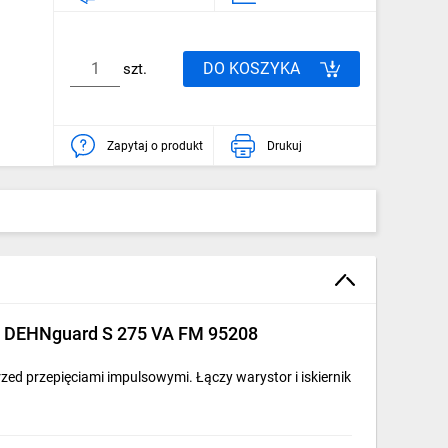
DO KOSZYKA
szt.
Zapytaj o produkt
Drukuj
wu) DEHNguard S 275 VA FM 95208
ed przepięciami impulsowymi. Łączy warystor i iskiernik