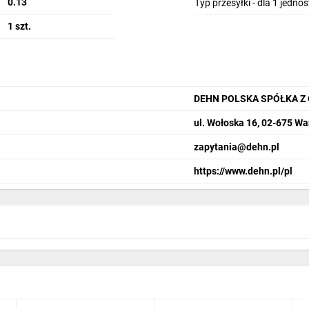
zdzielnicach.
0.13
Typ przesyłki - dla 1 jedno
1 szt.
DEHN POLSKA SPÓŁKA Z
ul. Wołoska 16, 02-675 W
zapytania@dehn.pl
https://www.dehn.pl/pl