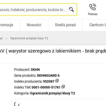
Szukaj po nazwie, indeksie, producencie, kodzie kreskowym...
Pomoc
romocje
Nowości
Strefa porad
Centrum 
ięć
Ogranicznik przepięć klasy T2
kV ( warystor szeregowo z iskiernikiem ‑ brak pr
Producent:
DEHN
Seria produktu:
DEHNGUARD S
Indeks producenta:
952087
Indeks TIM:
0001-00000-51781
Kategoria:
Ogranicznik przepięć klasy T2