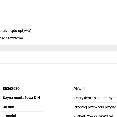
(brak prądu upływu)
ość szczytowa)
 V
 V
ację z systemami nadzoru)
85363030
PKWiU
Szyna montażowa DIN
Ze stykiem do zdalnej sygna
tywny): 1,5–35 mm2
ntrol (monitorowanie stanu i bezpieczne odłączenie uszkodzonego mod
35 mm
Przekrój przewodu przyłąc
any modułów
1 moduł
wielodrutowy) [mm2] od