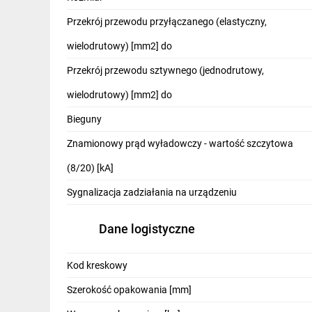
Przekrój przewodu przyłączanego (elastyczny,
wielodrutowy) [mm2] do
Zastosowanie produktu
Przekrój przewodu sztywnego (jednodrutowy,
Ochrona instalacji elektrycznych w budynkach mies
wielodrutowy) [mm2] do
Systemy z kontrolą stanu izolacji – brak prądu upły
Bieguny
Instalacje telekomunikacyjne i układy licznikowe, 
Znamionowy prąd wyładowczy - wartość szczytowa
Stosowanie na poziomie rozdzielnic końcowych i ro
(8/20) [kA]
Sygnalizacja zadziałania na urządzeniu
FAQ - Najczęściej zadawane pytania i odpo
Dane logistyczne
Czy DEHNguard S 275 VA FM 95208 posiada styk do
Tak — ogranicznik DEHNguard S 275 VA FM 95208 je
styku należy potwierdzić w karcie katalogowej pro
Kod kreskowy
Jakie przewody można podłączyć i jak montować 
Szerokość opakowania [mm]
Urządzenie montuje się na szynie DIN 35 mm; dopu