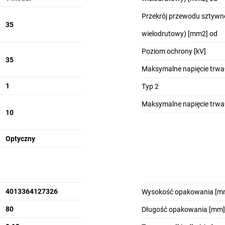
Przekrój przewodu sztywn
35
wielodrutowy) [mm2] od
Poziom ochrony [kV]
35
zkalnych, komercyjnych i przemysłowych (linie fazowe)
Maksymalne napięcie trwał
wu eliminuje zakłócenia w pomiarach izolacji
1
Typ 2
gdzie wymagana jest niska rezystancja upływu
Maksymalne napięcie trwał
zdzielnic pionowych jako ochrona Typ 2
10
Optyczny
wiedzi
 integracji z systemem nadzoru?
st wyposażony w styk do zdalnej sygnalizacji, co pozwala na połączeni
ducenta.
4013364127326
Wysokość opakowania [m
ogranicznik DEHNguard S 275 VA FM 95208?
80
Długość opakowania [mm]
szczalne przekroje przewodów (elastycznych i sztywnych) mieszczą się 