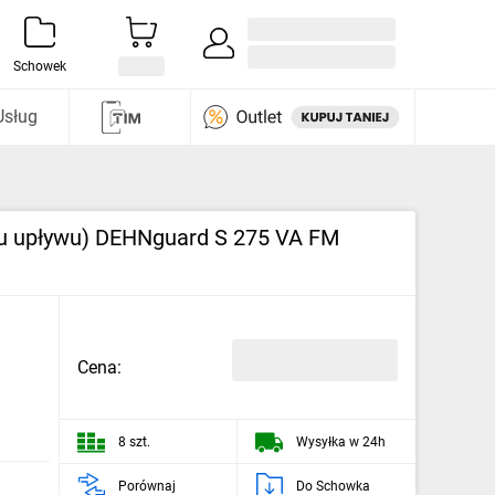
Zaloguj się / Załóż konto
i odkryj
Schowek
Usług
ądu upływu) DEHNguard S 275 VA FM
Cena:
8 szt.
Wysyłka w 24h
Porównaj
Do Schowka