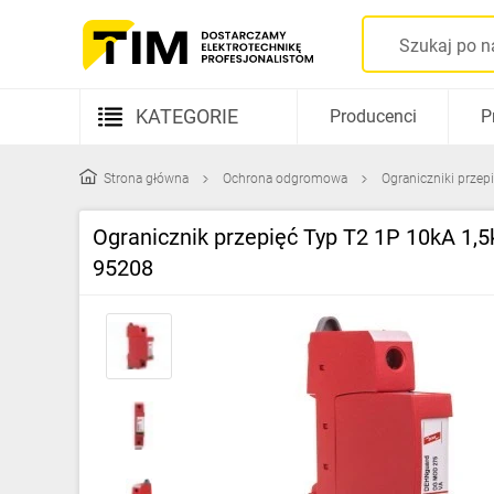
KATEGORIE
Producenci
P
Aparatura elektryczna
Strona główna
Ochrona odgromowa
Ograniczniki przep
Kable i przewody
Ogranicznik przepięć Typ T2 1P 10kA 1,5
Rozdzielnice i obudowy
95208
Elementy prowadzenia kabli
Fotowoltaika
Gniazda i łączniki
Źródła światła
Oprawy oświetleniowe