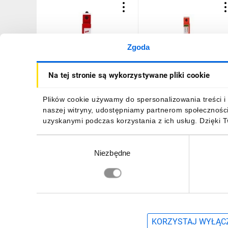
Zgoda
Ogranicznik przepięć Typ
Ogranicznik przepięć Typ
Na tej stronie są wykorzystywane pliki cookie
T2 1P 20kA 1,5kV
T2 1P 20kA 1,5kV
DEHNguard S 275 FM
DEHNguard S 275 95207
952090
184,41 zł
brutto
114,08 zł
brutto
Plików cookie używamy do spersonalizowania treści i 
naszej witryny, udostępniamy partnerom społecznośc
uzyskanymi podczas korzystania z ich usług. Dzięki 
Wybór
Niezbędne
zgody
DO KOSZYKA
DO KOSZYKA
Zapisz się, aby otrzymać informacje o no
KORZYSTAJ WYŁĄCZ