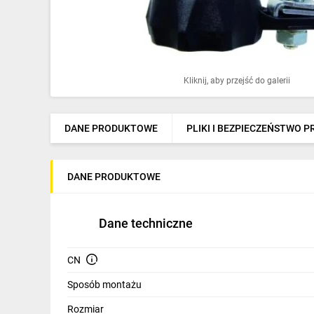
Ochrona odgromowa
Pompy ciepła
Osprzęt łączeniowy
Kliknij, aby przejść do galerii
Ogrzewanie
Elektronarzędzia i mierniki
DANE PRODUKTOWE
PLIKI I BEZPIECZEŃSTWO 
Domofony i dzwonki
DANE PRODUKTOWE
Alarmy, monitoring, komunikacja
Napędy elektryczne
Dane techniczne
Pneumatyka
CN
Dom i ogród
Sposób montażu
Klimatyzacja
Rozmiar