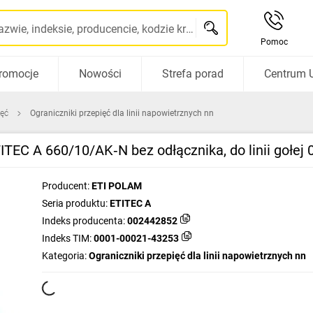
Szukaj po nazwie, indeksie, producencie, kodzie kreskowym...
Pomoc
romocje
Nowości
Strefa porad
Centrum 
ięć
Ograniczniki przepięć dla linii napowietrznych nn
ITEC A 660/10/AK‑N bez odłącznika, do linii gołej
Producent:
ETI POLAM
Seria produktu:
ETITEC A
Indeks producenta:
002442852
Indeks TIM:
0001-00021-43253
Kategoria:
Ograniczniki przepięć dla linii napowietrznych nn