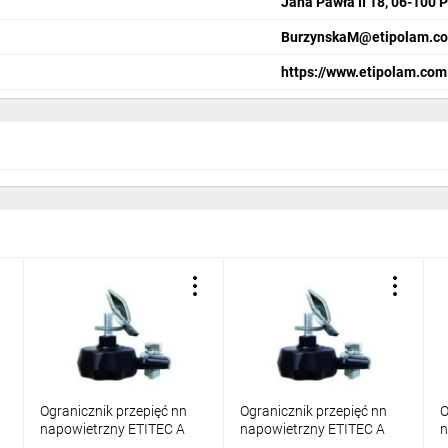
Jana Pawła II 18, 06-100 
BurzynskaM@etipolam.co
https://www.etipolam.com
Ogranicznik przepięć nn
Ogranicznik przepięć nn
O
napowietrzny ETITEC A
napowietrzny ETITEC A
n
500/5/A-NO z
500/10/A-NO z
4