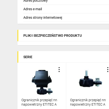
Adres pocztowy
Adres e-mail
Adres strony internetowej
PLIKI I BEZPIECZEŃSTWO PRODUKTU
SERIE
Ogranicznik przepięć nn
Ogranicznik przepięć nn
napowietrzny ETITEC A
napowietrzny ETITEC A
660/5/B-NO z
660/10/E-NO z