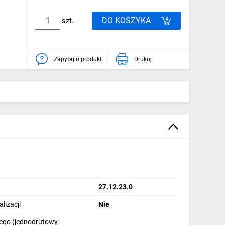
DO KOSZYKA
szt.
Zapytaj o produkt
Drukuj
27.12.23.0
lizacji
Nie
ego (jednodrutowy,