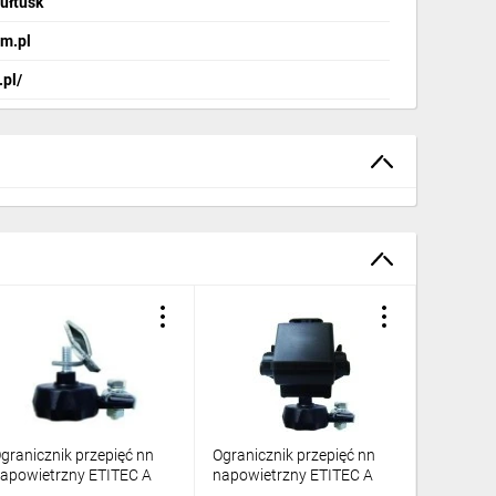
Pułtusk
m.pl
.pl/
granicznik przepięć nn
Ogranicznik przepięć nn
Ogranicz
apowietrzny ETITEC A
napowietrzny ETITEC A
napowiet
40/10/A-NO z
500/10/C-NO z
660/10/