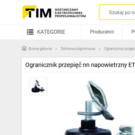
KATEGORIE
Producenci
P
Aparatura elektryczna
Strona główna
Ochrona odgromowa
Ograniczniki przep
Kable i przewody
Ogranicznik przepięć nn napowietrzny ET
Rozdzielnice i obudowy
Elementy prowadzenia kabli
Fotowoltaika
Gniazda i łączniki
Źródła światła
Oprawy oświetleniowe