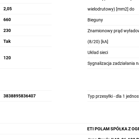
2,05
wielodrutowy) [mm2] do
660
Bieguny
230
Znamionowy prąd wyładow
Tak
(8/20) [kA]
Układ sieci
120
Sygnalizacja zadziałania 
3838895836407
Typ przesyłki - dla 1 jedno
ETI POLAM SPÓŁKA Z O