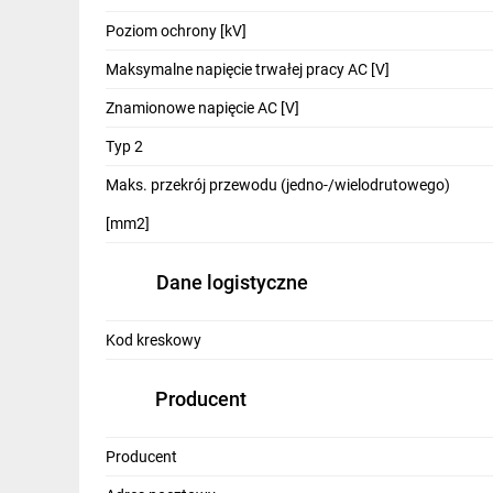
IT, GSM
Poziom ochrony [kV]
Odzież ochronna i BHP
Maksymalne napięcie trwałej pracy AC [V]
Inne
Znamionowe napięcie AC [V]
Typ 2
Budowa i Remont
Maks. przekrój przewodu (jedno-/wielodrutowego)
Elektronika
[mm2]
Smart home
Elektromobilność
Dane logistyczne
Energetyka wiatrowa
Kod kreskowy
Telewizja naziemna i satelitarna
Producent
Wentylacja i rekuperacja
Producent