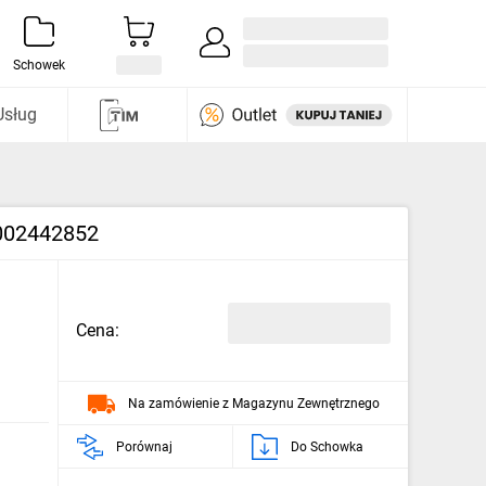
Zaloguj się / Załóż konto
i odkryj
Schowek
Usług
 002442852
Cena:
Na zamówienie z Magazynu Zewnętrznego
Porównaj
Do Schowka