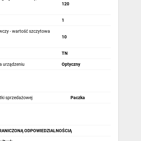
120
1
czy - wartość szczytowa
10
TN
na urządzeniu
Optyczny
stki sprzedażowej
Paczka
GRANICZONĄ ODPOWIEDZIALNOŚCIĄ