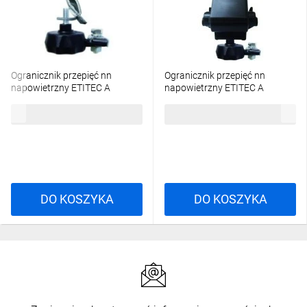
Ogranicznik przepięć nn
Ogranicznik przepięć nn
napowietrzny ETITEC A
napowietrzny ETITEC A
440/10/A-NO z odłącznikiem,
440/10/BK-N bez odłącznika,
73,14 zł
brutto
116,15 zł
brutto
do linii gołej 002441150
zacisk obustr. przebijający
002442821
DO KOSZYKA
DO KOSZYKA