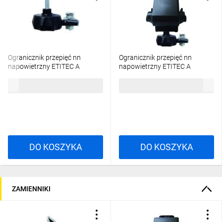
Ogranicznik przepięć nn
Ogranicznik przepięć nn
napowietrzny ETITEC A
napowietrzny ETITEC A
660/10/E-NO z odłącznikiem
660/5/B-NO z odłącznikiem,
72,32 zł
brutto
107,88 zł
brutto
002441174
zacisk obustr. przebijający
002441131
DO KOSZYKA
DO KOSZYKA
ZAMIENNIKI