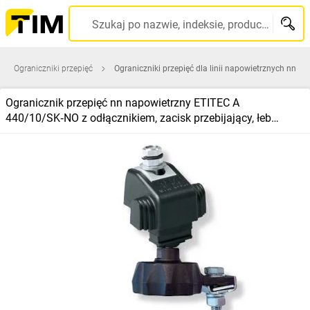
Szukaj po nazwie, indeksie, producencie, kodzie kreskowym...
Ograniczniki przepięć
Ograniczniki przepięć dla linii napowietrznych nn
Ogranicznik przepięć nn napowietrzny ETITEC A
440/10/SK‑NO z odłącznikiem, zacisk przebijający, łeb
zrywalny 002442726