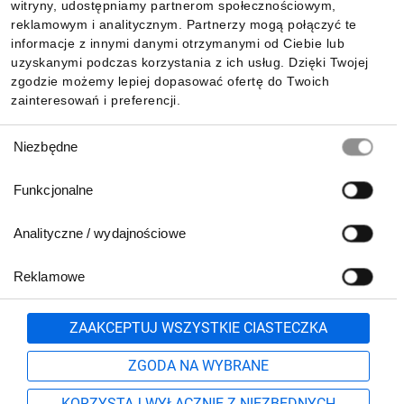
witryny, udostępniamy partnerom społecznościowym,
reklamowym i analitycznym. Partnerzy mogą połączyć te
Pobierz naszą aplikację mobilną:
informacje z innymi danymi otrzymanymi od Ciebie lub
uzyskanymi podczas korzystania z ich usług. Dzięki Twojej
zgodzie możemy lepiej dopasować ofertę do Twoich
zainteresowań i preferencji.
Wybór
Niezbędne
zgody
Funkcjonalne
Analityczne / wydajnościowe
Reklamowe
Biuro Obsługi Klienta:
lub
801 500 700
71 37 61 600
Zgłoś
ZAAKCEPTUJ WSZYSTKIE CIASTECZKA
pn.-pt. 8:00-16:00
Formularz kontaktowy
ZGODA NA WYBRANE
KORZYSTAJ WYŁĄCZNIE Z NIEZBĘDNYCH