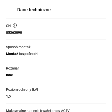
Dane techniczne
CN
85363090
Sposób montażu
Montaż bezpośredni
Rozmiar
Inne
Poziom ochrony [kV]
1,5
Maksymalne napięcie trwałej pracy AC [V]