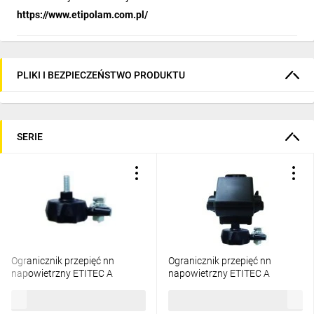
https://www.etipolam.com.pl/
PLIKI I BEZPIECZEŃSTWO PRODUKTU
SERIE
Ogranicznik przepięć nn
Ogranicznik przepięć nn
napowietrzny ETITEC A
napowietrzny ETITEC A
660/10/E-NO z odłącznikiem
660/5/B-NO z odłącznikiem,
72,32 zł
brutto
107,88 zł
brutto
002441174
zacisk obustr. przebijający
002441131