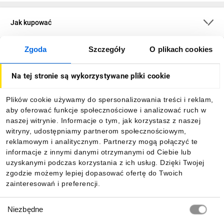
Jak kupować
Zgoda
Szczegóły
O plikach cookies
O firmie
Na tej stronie są wykorzystywane pliki cookie
Dla kupujących
Plików cookie używamy do spersonalizowania treści i reklam,
aby oferować funkcje społecznościowe i analizować ruch w
Informacje
naszej witrynie. Informacje o tym, jak korzystasz z naszej
witryny, udostępniamy partnerom społecznościowym,
reklamowym i analitycznym. Partnerzy mogą połączyć te
Pobierz naszą aplikację mobilną:
informacje z innymi danymi otrzymanymi od Ciebie lub
uzyskanymi podczas korzystania z ich usług. Dzięki Twojej
zgodzie możemy lepiej dopasować ofertę do Twoich
zainteresowań i preferencji.
Wybór
Niezbędne
zgody