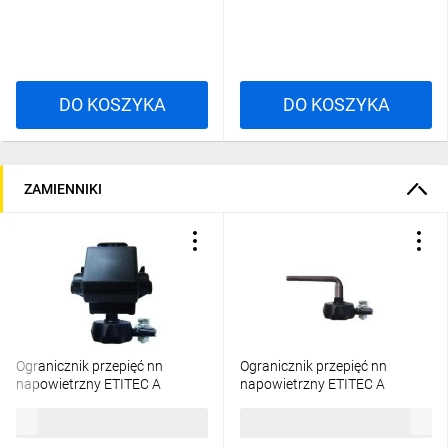
DO KOSZYKA
DO KOSZYKA
ZAMIENNIKI
Ogranicznik przepięć nn
Ogranicznik przepięć nn
napowietrzny ETITEC A
napowietrzny ETITEC A
280/5/CK-NO z odłącznikiem,
280/5/D-N bez odłącznika,
118,46 zł
brutto
74,00 zł
brutto
zacisk jednostr. przebijający
zacisk AsXSn 002441108
002442734