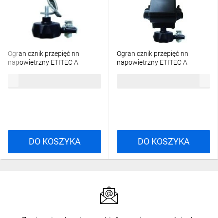
Ogranicznik przepięć nn
Ogranicznik przepięć nn
napowietrzny ETITEC A
napowietrzny ETITEC A
280/10/AK-NO z odłącznikiem,
280/10/CK-NO z odłącznikiem,
89,03 zł
brutto
133,26 zł
brutto
do linii gołej 002442796
zacisk jednostr. przebijający
002442798
DO KOSZYKA
DO KOSZYKA