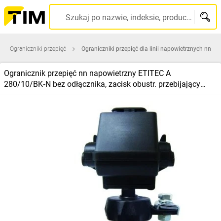
Szukaj po nazwie, indeksie, producencie, kodzie kreskowym...
Ograniczniki przepięć
Ograniczniki przepięć dla linii napowietrznych nn
Ogranicznik przepięć nn napowietrzny ETITEC A
280/10/BK‑N bez odłącznika, zacisk obustr. przebijający
002442805