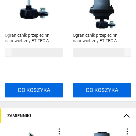
Ogranicznik przepięć nn
Ogranicznik przepięć nn
napowietrzny ETITEC A
napowietrzny ETITEC A
660/10/E-NO z odłącznikiem
660/5/B-NO z odłącznikiem,
72,32 zł
brutto
107,88 zł
brutto
002441174
zacisk obustr. przebijający
002441131
DO KOSZYKA
DO KOSZYKA
ZAMIENNIKI