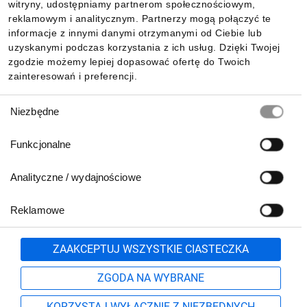
witryny, udostępniamy partnerom społecznościowym,
reklamowym i analitycznym. Partnerzy mogą połączyć te
Pobierz naszą aplikację mobilną:
informacje z innymi danymi otrzymanymi od Ciebie lub
uzyskanymi podczas korzystania z ich usług. Dzięki Twojej
zgodzie możemy lepiej dopasować ofertę do Twoich
zainteresowań i preferencji.
Wybór
Niezbędne
zgody
Funkcjonalne
Analityczne / wydajnościowe
Reklamowe
Biuro Obsługi Klienta:
lub
801 500 700
71 37 61 600
Zgłoś
ZAAKCEPTUJ WSZYSTKIE CIASTECZKA
pn.-pt. 8:00-16:00
Formularz kontaktowy
ZGODA NA WYBRANE
KORZYSTAJ WYŁĄCZNIE Z NIEZBĘDNYCH