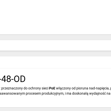
-48-OD
t przeznaczony do ochrony sieci
PoE
włączony od pioruna nad-napięcia, 
wansowanym procesem produkcyjnym, i ma doskonałą wydajność na prąd