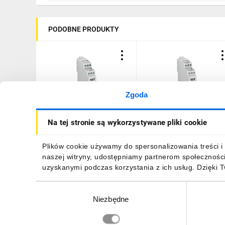
PODOBNE PRODUKTY
Zgoda
Ogranicznik przepięć do
Ogranicznik przepięć
Na tej stronie są wykorzystywane pliki cookie
pętli systemów sygnalizacji
magistral transmisji
pożaru D1, RST SAP 3A
danych RS 485, D1 (full
24V S 207 024
duplex) RST Guard RS 48
403,34 zł
brutto
320,81 zł
brutto
Plików cookie używamy do spersonalizowania treści i 
105 015
naszej witryny, udostępniamy partnerom społecznośc
uzyskanymi podczas korzystania z ich usług. Dzięki 
Wybór
Niezbędne
zgody
DO KOSZYKA
DO KOSZYKA