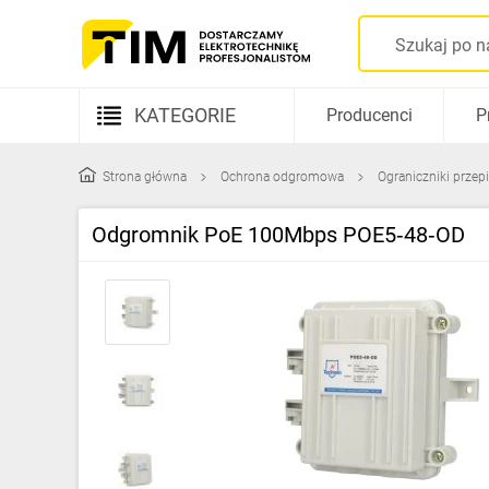
KATEGORIE
Producenci
P
Aparatura elektryczna
Strona główna
Ochrona odgromowa
Ograniczniki przep
Kable i przewody
Odgromnik PoE 100Mbps POE5‑48‑OD
Rozdzielnice i obudowy
Elementy prowadzenia kabli
Fotowoltaika
Gniazda i łączniki
Źródła światła
Oprawy oświetleniowe