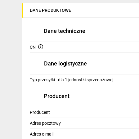
IT, GSM
DANE PRODUKTOWE
Odzież ochronna i BHP
Inne
Dane techniczne
Budowa i Remont
CN
Elektronika
Dane logistyczne
Smart home
Elektromobilność
Typ przesyłki - dla 1 jednostki sprzedażowej
Energetyka wiatrowa
Producent
Telewizja naziemna i satelitarna
Producent
Wentylacja i rekuperacja
Adres pocztowy
Adres e-mail