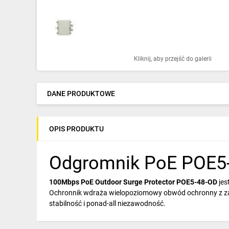
Ochrona odgromowa
Pompy ciepła
Osprzęt łączeniowy
Kliknij, aby przejść do galerii
Ogrzewanie
Elektronarzędzia i mierniki
DANE PRODUKTOWE
Domofony i dzwonki
OPIS PRODUKTU
Alarmy, monitoring, komunikacja
Napędy elektryczne
Odgromnik PoE POE5
Pneumatyka
100Mbps PoE Outdoor Surge Protector POE5-48-OD
jes
Ochronnik wdraża wielopoziomowy obwód ochronny z zaa
Dom i ogród
stabilność i ponad-all niezawodność.
Klimatyzacja