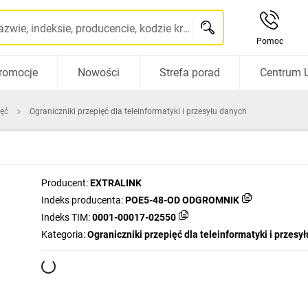
Szukaj po nazwie, indeksie, producencie, kodzie kreskowym...
Pomoc
romocje
Nowości
Strefa porad
Centrum 
ięć
Ograniczniki przepięć dla teleinformatyki i przesyłu danych
Producent:
EXTRALINK
Indeks producenta:
POE5-48-OD ODGROMNIK
Indeks TIM:
0001-00017-02550
Kategoria:
Ograniczniki przepięć dla teleinformatyki i przesy
ych