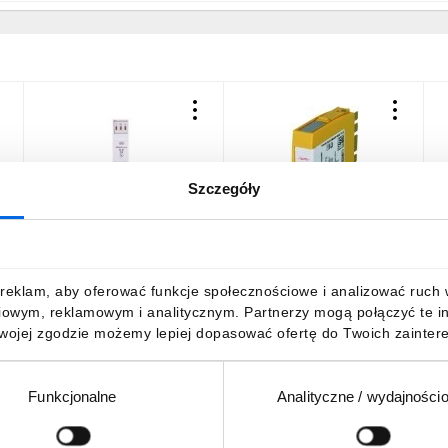
Szczegóły
Ogranicznik przepięć dla
Kompaktowy moduł do
O
systemów dwużyłowych
kombinowanych
p
19VAC/28VDC 5kA 10kV
ograniczników przepięć
E
5
FLD 24 5098611
Typ T1 9kA/20kA BXT ML4
G
211,93 zł
brutto
1385,78 zł
brutto
5
reklam, aby oferować funkcje społecznościowe i analizować ruch w 
BE 36 BLITZDUCTOR XT
U
iowym, reklamowym i analitycznym. Partnerzy mogą połączyć te i
920336
Twojej zgodzie możemy lepiej dopasować ofertę do Twoich zaintere
Funkcjonalne
Analityczne / wydajności
DO KOSZYKA
DO KOSZYKA