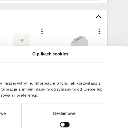
O plikach cookies
chrona
Ogranicznik przepięć 24V
Ograniczn
rzeciwprzepięciowa
DC montowany na szynę
prądowe
thernet Surge Protector
DIN SUG-24VDC/DIN
szynę DI
en2, 2x RJ45 1000Mb/s
20mA/D
7,85 zł
brutto
174,07 zł
brutto
198,08 
naszej witrynie. Informacje o tym, jak korzystasz z
biquiti ETH-SP-G2
nformacje z innymi danymi otrzymanymi od Ciebie lub
sowań i preferencji.
owe
Reklamowe
DO KOSZYKA
DO KOSZYKA
DO