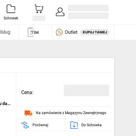
Zaloguj się / Załóż konto
i odkryj
Schowek
Usług
Cena:
łu dan
Na zamówienie z Magazynu Zewnętrznego
Porównaj
Do Schowka