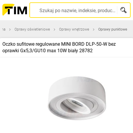
Szukaj po nazwie, indeksie, producencie, kodzie kreskowym...
ówna
Oprawy oświetleniowe
Oprawy wnętrzowe
Oprawy punktowe
Oczko sufitowe regulowane MINI BORD DLP‑50‑W bez
oprawki Gx5,3/GU10 max 10W biały 28782