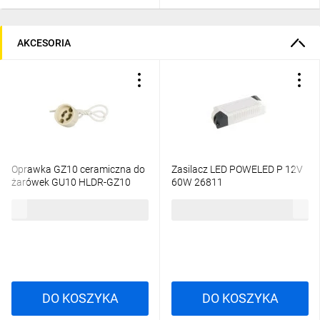
AKCESORIA
Oprawka GZ10 ceramiczna do
Zasilacz LED POWELED P 12V
żarówek GU10 HLDR-GZ10
60W 26811
00402
1,22 zł
brutto
54,45 zł
brutto
DO KOSZYKA
DO KOSZYKA