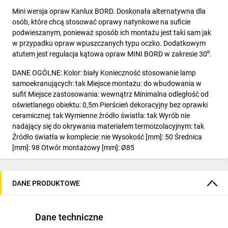
Mini wersja opraw Kanlux BORD. Doskonała alternatywna dla
osób, które chcą stosować oprawy natynkowe na suficie
podwieszanym, ponieważ sposób ich montażu jest taki sam jak
w przypadku opraw wpuszczanych typu oczko. Dodatkowym
atutem jest regulacja kątowa opraw MINI BORD w zakresie 30⁰.
DANE OGÓLNE: Kolor: biały Konieczność stosowanie lamp
samoekranujących: tak Miejsce montażu: do wbudowania w
sufit Miejsce zastosowania: wewnątrz Minimalna odległość od
oświetlanego obiektu: 0,5m Pierścień dekoracyjny bez oprawki
ceramicznej: tak Wymienne źródło światła: tak Wyrób nie
nadający się do okrywania materiałem termoizolacyjnym: tak
Źródło światła w komplecie: nie Wysokość [mm]: 50 Średnica
[mm]: 98 Otwór montażowy [mm]: Ø85
DANE TECHNICZNE: Napięcie znamionowe [V]: 12 AC; 12 DC;
220-240 AC Moc maksymalna [W]: max 35 Klasa ochronności
DANE PRODUKTOWE
przed porażeniem elektrycznym: II/III Źródło światła:
MR16/PAR16 Trzonek: Gx5,3/GU10 Zakres temperatury
otoczenia, na którą może być narażony wyrób [°C]: 5÷25
Dane techniczne
Oprawa jest przystosowana do źródeł światła o klasach