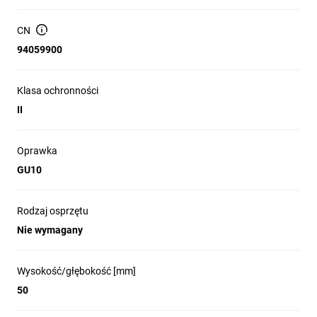
energetycznych: A++,A+,A,B,C,D,E Materiał obudowy: stop
aluminium, stal Regulacja kątowa oprawy oświetleniowej [°]: 30
CN
Stopień IP: 20
94059900
Klasa ochronności
II
Oprawka
GU10
Rodzaj osprzętu
Nie wymagany
Wysokość/głębokość [mm]
50