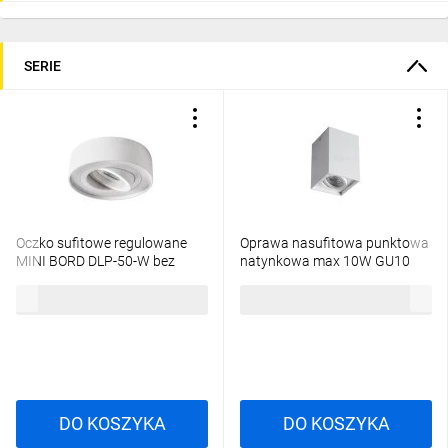
SERIE
Oczko sufitowe regulowane
Oprawa nasufitowa punktowa
MINI BORD DLP-50-W bez
natynkowa max 10W GU10
oprawki Gx5,3/GU10 max 10W
IP20 Ikl. GORD XS DLP-50-W
30,55 zł
brutto
35,03 zł
brutto
biały 28782
biały 25477
DO KOSZYKA
DO KOSZYKA