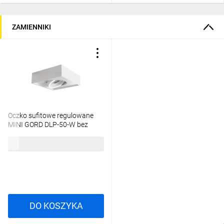
ZAMIENNIKI
Oczko sufitowe regulowane
MINI GORD DLP-50-W bez
oprawki Gx5,3/GU10 max 10W
32,16 zł
brutto
biały 28780
DO KOSZYKA