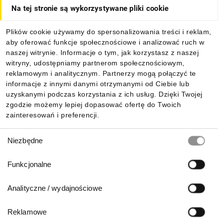
Na tej stronie są wykorzystywane pliki cookie
Dla kupujących
Plików cookie używamy do spersonalizowania treści i reklam,
aby oferować funkcje społecznościowe i analizować ruch w
Informacje
naszej witrynie. Informacje o tym, jak korzystasz z naszej
witryny, udostępniamy partnerom społecznościowym,
reklamowym i analitycznym. Partnerzy mogą połączyć te
Pobierz naszą aplikację mobilną:
informacje z innymi danymi otrzymanymi od Ciebie lub
uzyskanymi podczas korzystania z ich usług. Dzięki Twojej
zgodzie możemy lepiej dopasować ofertę do Twoich
zainteresowań i preferencji.
Wybór
Niezbędne
zgody
Funkcjonalne
Analityczne / wydajnościowe
Reklamowe
Biuro Obsługi Klienta: