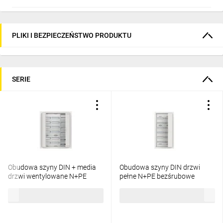
PLIKI I BEZPIECZEŃSTWO PRODUKTU
SERIE
Obudowa szyny DIN + media
Obudowa szyny DIN drzwi
drzwi wentylowane N+PE
pełne N+PE bezśrubowe
bezśrubowe CU36VML
CU27R 2CPX052603R9999
5250,21 zł
brutto
3084,13 zł
brutto
2CPX052677R9999