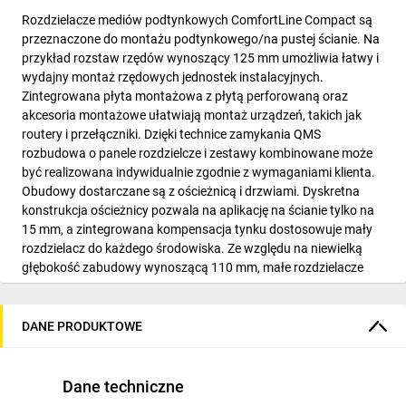
Rozdzielacze mediów podtynkowych ComfortLine Compact są
przeznaczone do montażu podtynkowego/na pustej ścianie. Na
przykład rozstaw rzędów wynoszący 125 mm umożliwia łatwy i
wydajny montaż rzędowych jednostek instalacyjnych.
Zintegrowana płyta montażowa z płytą perforowaną oraz
akcesoria montażowe ułatwiają montaż urządzeń, takich jak
routery i przełączniki. Dzięki technice zamykania QMS
rozbudowa o panele rozdzielcze i zestawy kombinowane może
być realizowana indywidualnie zgodnie z wymaganiami klienta.
Obudowy dostarczane są z ościeżnicą i drzwiami. Dyskretna
konstrukcja ościeżnicy pozwala na aplikację na ścianie tylko na
15 mm, a zintegrowana kompensacja tynku dostosowuje mały
rozdzielacz do każdego środowiska. Ze względu na niewielką
głębokość zabudowy wynoszącą 110 mm, małe rozdzielacze
można łatwo zamontować w ścianach szczelinowych za
pomocą prostego poszycia.
DANE PRODUKTOWE
Dane techniczne