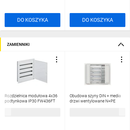
DO KOSZYKA
DO KOSZYKA
ZAMIENNIKI
Rozdzielnica modułowa 4x36
Obudowa szyny DIN + media
podtynkowa IP30 FW436FT
drzwi wentylowane N+PE
bezśrubowe CU34VML
1875,04 zł
brutto
4672,65 zł
brutto
2CPX052675R9999