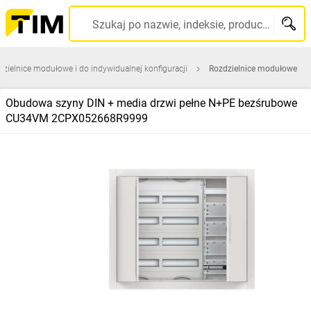
Szukaj po nazwie, indeksie, producencie, kodzie kreskowym...
zielnice modułowe i do indywidualnej konfiguracji
Rozdzielnice modułowe
Obudowa szyny DIN + media drzwi pełne N+PE bezśrubowe
CU34VM 2CPX052668R9999