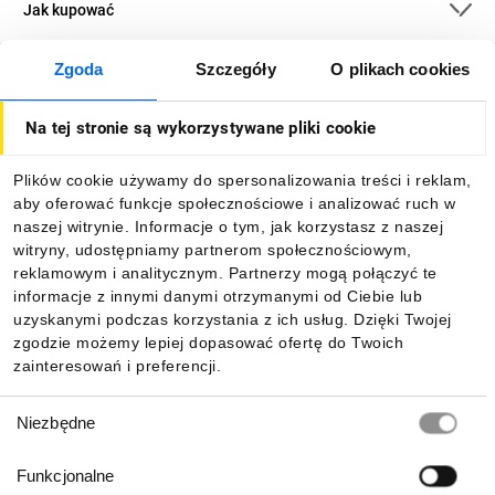
Jak kupować
Zgoda
Szczegóły
O plikach cookies
O firmie
Na tej stronie są wykorzystywane pliki cookie
Dla kupujących
Plików cookie używamy do spersonalizowania treści i reklam,
aby oferować funkcje społecznościowe i analizować ruch w
Informacje
naszej witrynie. Informacje o tym, jak korzystasz z naszej
witryny, udostępniamy partnerom społecznościowym,
reklamowym i analitycznym. Partnerzy mogą połączyć te
Pobierz naszą aplikację mobilną:
informacje z innymi danymi otrzymanymi od Ciebie lub
uzyskanymi podczas korzystania z ich usług. Dzięki Twojej
zgodzie możemy lepiej dopasować ofertę do Twoich
zainteresowań i preferencji.
Wybór
Niezbędne
zgody
Funkcjonalne