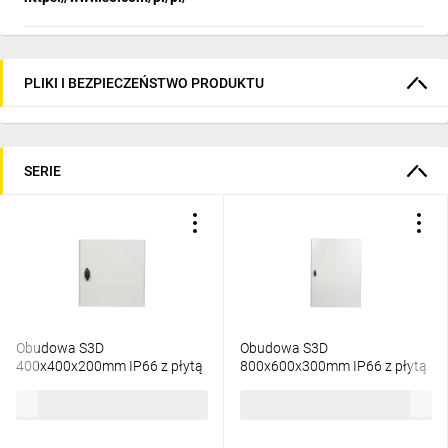
PLIKI I BEZPIECZEŃSTWO PRODUKTU
SERIE
Obudowa S3D
Obudowa S3D
400x400x200mm IP66 z płytą
800x600x300mm IP66 z płytą
montażową NSYS3D4420P
montażową NSYS3D8630P
633,92 zł
brutto
1484,46 zł
brutto