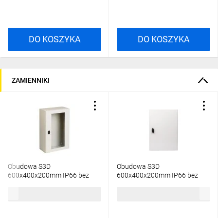
DO KOSZYKA
DO KOSZYKA
ZAMIENNIKI
Obudowa S3D
Obudowa S3D
600x400x200mm IP66 bez
600x400x200mm IP66 bez
płyty montażowej
płyty montażowej
944,38 zł
brutto
749,87 zł
brutto
NSYS3D6420T
NSYS3D6420