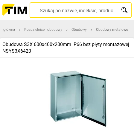
Szukaj po nazwie, indeksie, producencie, kodzie kreskowym...
na główna
Rozdzielnice i obudowy
Obudowy
Obudowy metalowe
Obudowa S3X 600x400x200mm IP66 bez płyty montażowej
NSYS3X6420