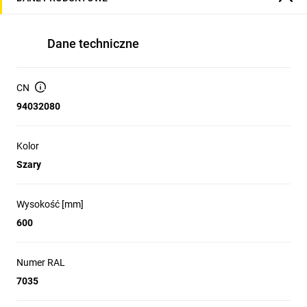
Dane techniczne
CN
94032080
Kolor
Szary
Wysokość [mm]
600
Numer RAL
7035