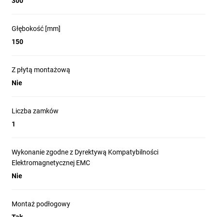
300
co czyni je idealnym rozwiązaniem do 
zastosowań w trudnych warunkach pracy.
Głębokość [mm]
150
Długotrwała niezawodność
Z płytą montażową
Wykorzystanie wysokiej jakości stali oraz 
Nie
dokładnej obróbki sprawia, że obudowy są 
niezwykle odporne na korozję i uszkodzenia 
Liczba zamków
mechaniczne. To solidne rozwiązanie, które 
gwarantuje utrzymanie pełnej funkcjonalności 
1
przez wiele lat eksploatacji.
Wykonanie zgodne z Dyrektywą Kompatybilności
Elektromagnetycznej EMC
Nie
Łatwy i bezpieczny montaż
Dzięki fabrycznie zamontowanym kołkom 
Montaż podłogowy
uziemiającym oraz obszernej płycie 