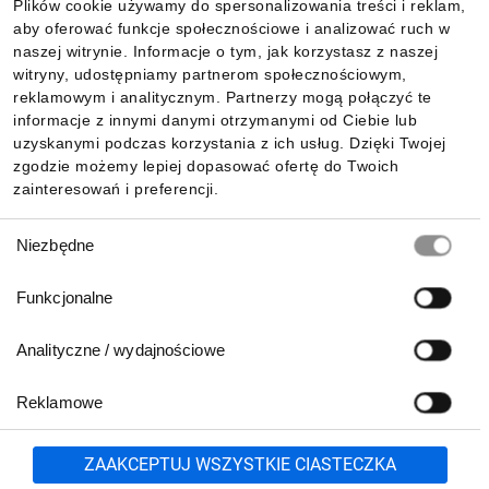
Plików cookie używamy do spersonalizowania treści i reklam,
aby oferować funkcje społecznościowe i analizować ruch w
Informacje
naszej witrynie. Informacje o tym, jak korzystasz z naszej
witryny, udostępniamy partnerom społecznościowym,
reklamowym i analitycznym. Partnerzy mogą połączyć te
Pobierz naszą aplikację mobilną:
informacje z innymi danymi otrzymanymi od Ciebie lub
uzyskanymi podczas korzystania z ich usług. Dzięki Twojej
zgodzie możemy lepiej dopasować ofertę do Twoich
zainteresowań i preferencji.
Wybór
Niezbędne
zgody
Funkcjonalne
Analityczne / wydajnościowe
Reklamowe
Biuro Obsługi Klienta:
lub
801 500 700
71 37 61 600
Zgłoś
ZAAKCEPTUJ WSZYSTKIE CIASTECZKA
pn.-pt. 8:00-16:00