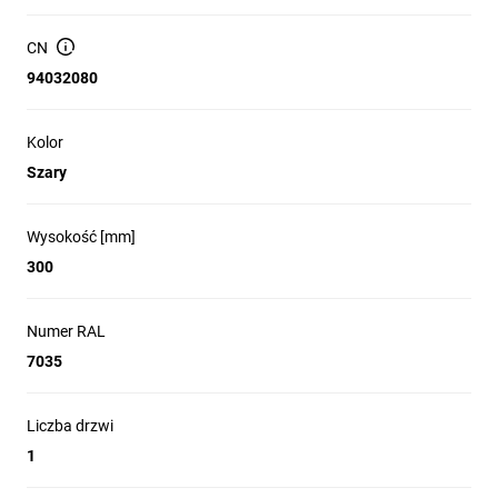
wytrzymałość i zapewniają doskonałą 
szczelność. To idealny wybór wszędzie tam, 
CN
gdzie priorytetem jest trwałość, 
94032080
bezpieczeństwo i niezawodność.

Kolor
Szary
Wysokość [mm]
Łatwa instalacja
300
dzięki dużej płycie przepustowej dedykowanej
dławikom kablowym oraz fabrycznie
zamontowanym kołkom uziemiającym
Numer RAL
Bezpieczeństwo
7035
posiadają liczne certyfikaty potwierdzające
spełnienie wielu norm, w tym IEC 6228 oraz UL
Liczba drzwi
(cULus)
1
Szczelność