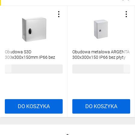
Obudowa S3D
Obudowa metalowa ARGENTA
300x300x150mm IP66 bez
300x300x150 IP66 bez płyty
płyty montażowej
montażowej
465,33 zł
brutto
301,68 zł
brutto
NSYS3D3315
DO KOSZYKA
DO KOSZYKA