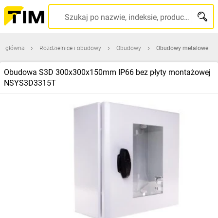
Szukaj po nazwie, indeksie, producencie, kodzie kreskowym...
na główna
Rozdzielnice i obudowy
Obudowy
Obudowy metalowe
Obudowa S3D 300x300x150mm IP66 bez płyty montażowej
NSYS3D3315T