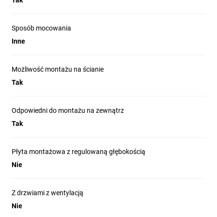
Tak
przepustowej przeznaczone o dławików 
kablowych instalacja przebiega szybko i 
bezproblemowo. Takie rozwiązanie zapewnia 
Sposób mocowania
nie tylko wygodę, ale także pełną zgodność z 
Inne
najwyższymi normami bezpieczeństwa.
Możliwość montażu na ścianie
Tak
Najczęściej zadawane
pytania
Odpowiedni do montażu na zewnątrz
Tak
Płyta montażowa z regulowaną głębokością
Nie
Jakie wymiary i parametry mają obudowy z
1
gamy PanelSeT S3D?
Seria PanelSeT S3D ma szeroką ofertę
Z drzwiami z wentylacją
wymiarów od modeli 300 x 200 x 150 mm do
Nie
1400 x 1000 x 300 mm.