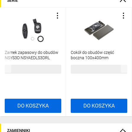
SERIE
Zamek zapasowy do obudów
Cokół do obudów część
NSYS3D NSYAEDLS3DRL
boczna 100x400mm
NSYSPS4100
33,44 zł
brutto
123,11 zł
brutto
DO KOSZYKA
DO KOSZYKA
ZAMIENNIKI