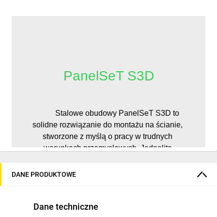
PanelSeT S3D
          Stalowe obudowy PanelSeT S3D to 
solidne rozwiązanie do montażu na ścianie, 
stworzone z myślą o pracy w trudnych 
warunkach przemysłowych. Jednolita 
konstrukcja z jednego arkusza blachy 
gwarantuje wyjątkową odporność na wpływ 
DANE PRODUKTOWE
czynników zewnętrznych i uszkodzenia 
mechaniczne. Podwójnie zagięte krawędzie 
Dane techniczne
korpusu oraz drzwi zwiększają 