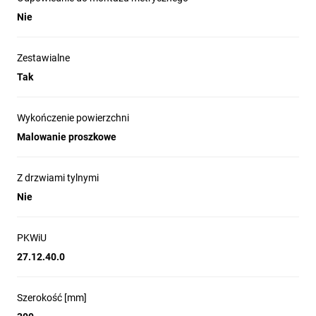
Nie
Zestawialne
Tak
Wykończenie powierzchni
Malowanie proszkowe
Z drzwiami tylnymi
Pełna ochrona w wymagających
Nie
warunkach
Zastosowanie podwójnie zagiętych krawędzi 
PKWiU
korpusu i drzwi oraz ciągłej uszczelki 
27.12.40.0
poliuretanowej gwarantuje doskonałą 
szczelność. Obudowy skutecznie 
zabezpieczają instalacje przed pyłem, 
Szerokość [mm]
wilgocią i innymi czynnikami środowiskowymi, 