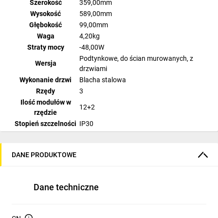
Szerokość
359,00mm
Wysokość
589,00mm
Głębokość
99,00mm
Waga
4,20kg
Straty mocy
-48,00W
Podtynkowe, do ścian murowanych, z
Wersja
drzwiami
Wykonanie drzwi
Blacha stalowa
Rzędy
3
Ilość modułów w
12+2
rzędzie
Stopień szczelności
IP30
Kolor
RAL 9016 (biały z połyskiem)
Producent
Schrack
DANE PRODUKTOWE
Dostępne
1 szt.
opakowania
Dane techniczne