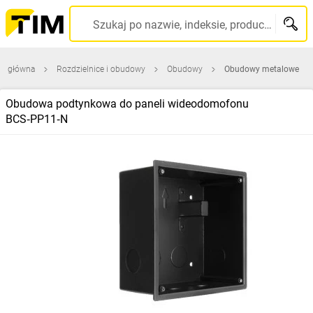
Szukaj po nazwie, indeksie, producencie, kodzie kreskowym...
na główna
Rozdzielnice i obudowy
Obudowy
Obudowy metalowe
Obudowa podtynkowa do paneli wideodomofonu
BCS‑PP11‑N