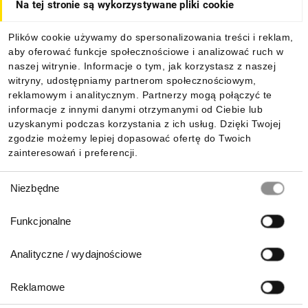
Na tej stronie są wykorzystywane pliki cookie
Dla kupujących
Plików cookie używamy do spersonalizowania treści i reklam,
aby oferować funkcje społecznościowe i analizować ruch w
Informacje
naszej witrynie. Informacje o tym, jak korzystasz z naszej
witryny, udostępniamy partnerom społecznościowym,
reklamowym i analitycznym. Partnerzy mogą połączyć te
Pobierz naszą aplikację mobilną:
informacje z innymi danymi otrzymanymi od Ciebie lub
uzyskanymi podczas korzystania z ich usług. Dzięki Twojej
zgodzie możemy lepiej dopasować ofertę do Twoich
zainteresowań i preferencji.
Wybór
Niezbędne
zgody
Funkcjonalne
Analityczne / wydajnościowe
Reklamowe
Biuro Obsługi Klienta: