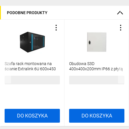
PODOBNE PRODUKTY
Szafa rack montowana na
Obudowa S3D
ścianie Extralink 6U 600x450
400x400x200mm IP66 z płytą
Czarna
montażową NSYS3D4420P
256,77 zł
brutto
633,92 zł
brutto
DO KOSZYKA
DO KOSZYKA