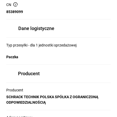
CN
Głębokość
113,00mm
Waga
0,99kg
85389099
Straty mocy
-20,20W
Min. temperatura otoczenia
-25°C
Dane logistyczne
Maks. temperatura otoczenia
40°C
Producent
Schrack
Dostępne opakowania
1 szt., 5 szt.
Typ przesyłki - dla 1 jednostki sprzedażowej
Paczka
Producent
Producent
SCHRACK TECHNIK POLSKA SPÓŁKA Z OGRANICZONĄ
ODPOWIEDZIALNOŚCIĄ