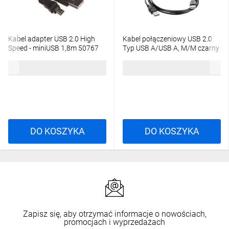
Kabel adapter USB 2.0 High
Kabel połączeniowy USB 2.0
Speed - miniUSB 1,8m 50767
Typ USB A/USB A, M/M czarny
1,8m AK-300100-018-S
6,31 zł
brutto
3,49 zł
brutto
DO KOSZYKA
DO KOSZYKA
Zapisz się, aby otrzymać informacje o nowościach,
promocjach i wyprzedażach