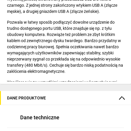
czarnego. Z jednej strony zakończony wtykiem
USB A (złącze
męskie)
, a drugiej gniazdem
USB A (złącze żeńskie)
.
Pozwala w łatwy sposób podłączyć dowolne urządzenie do
trudno dostępnego portu USB, które znajduje się np. z tyłu
obudowy komputera. Rozwiąże też problem ze zbyt krótkim
kablem od zewnętrznego dysku twardego. Bardzo przydatny w
codziennej pracy biurowej. Spełnia oczekiwania nawet bardzo
wymagających użytkowników zapewniając stabilny, szybki
nieprzerwany sygnał co przekłada się na odpowiednio wysokie
transfery
(480 Mbit/s)
. Cechuje się bardzo niską podatnością na
zakłócenia elektromagnetyczne.
Współpracuje ze wszystkimi urządzeniami wykorzystującymi
podłączenie do portu USB.
DANE PRODUKTOWE
Specyfikacja:
Producent:
NEKU
Dane techniczne
Długość:
1,8 m
Złącze 1:
USB typ-A (wtyk)