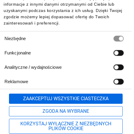
Pobierz naszą aplikację mobilną:
informacje z innymi danymi otrzymanymi od Ciebie lub
uzyskanymi podczas korzystania z ich usług. Dzięki Twojej
zgodzie możemy lepiej dopasować ofertę do Twoich
zainteresowań i preferencji.
Wybór
Niezbędne
zgody
Funkcjonalne
Analityczne / wydajnościowe
Reklamowe
Biuro Obsługi Klienta:
lub
801 500 700
71 37 61 600
Zgłoś
ZAAKCEPTUJ WSZYSTKIE CIASTECZKA
pn.-pt. 8:00-16:00
Formularz kontaktowy
ZGODA NA WYBRANE
KORZYSTAJ WYŁĄCZNIE Z NIEZBĘDNYCH
PLIKÓW COOKIE