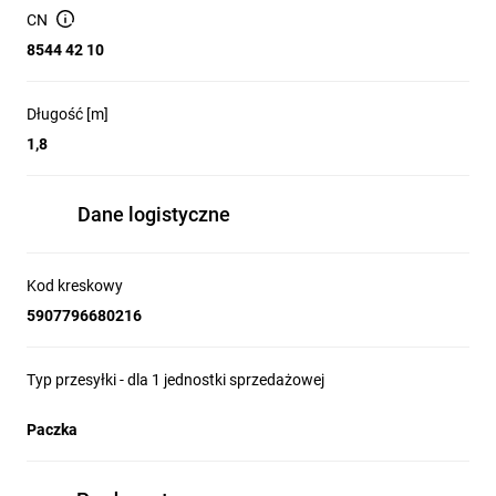
Złącze 2:
USB typ-A (gniazdo)
CN
Standard:
USB 2.0
8544 42 10
Max. przepustowość:
480 Mbit/s
Ekranowanie:
tak
Średnica zewnętrzna kabla:
4,0mm
Długość [m]
Złącza:
platerowane niklem
1,8
Ochrona dodatkowa:
formowana odgiętka przy wtyku
zwiększa elastyczność i trwałość, jednocześnie
minimalizując naprężenia kabla
Dane logistyczne
Powłoka:
polwinit PVC
Kolor:
czarny
Kod kreskowy
5907796680216
Typ przesyłki - dla 1 jednostki sprzedażowej
Paczka