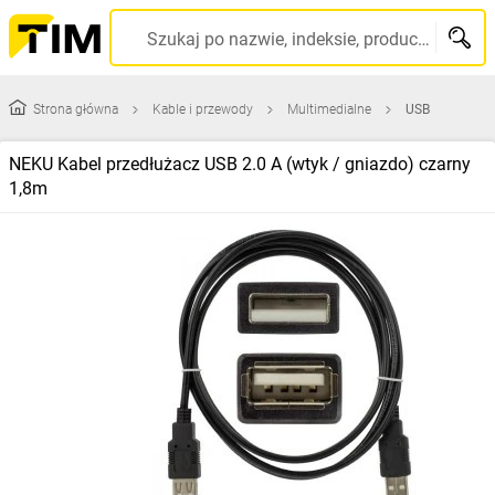
Szukaj po nazwie, indeksie, producencie, kodzie kreskowym...
Strona główna
Kable i przewody
Multimedialne
USB
NEKU Kabel przedłużacz USB 2.0 A (wtyk / gniazdo) czarny
1,8m