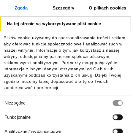
Zgoda
Szczegóły
O plikach cookies
O firmie
Na tej stronie są wykorzystywane pliki cookie
Dla kupujących
Plików cookie używamy do spersonalizowania treści i reklam,
aby oferować funkcje społecznościowe i analizować ruch w
Informacje
naszej witrynie. Informacje o tym, jak korzystasz z naszej
witryny, udostępniamy partnerom społecznościowym,
reklamowym i analitycznym. Partnerzy mogą połączyć te
Pobierz naszą aplikację mobilną:
informacje z innymi danymi otrzymanymi od Ciebie lub
uzyskanymi podczas korzystania z ich usług. Dzięki Twojej
zgodzie możemy lepiej dopasować ofertę do Twoich
zainteresowań i preferencji.
Wybór
Niezbędne
zgody
Funkcjonalne
Analityczne / wydajnościowe