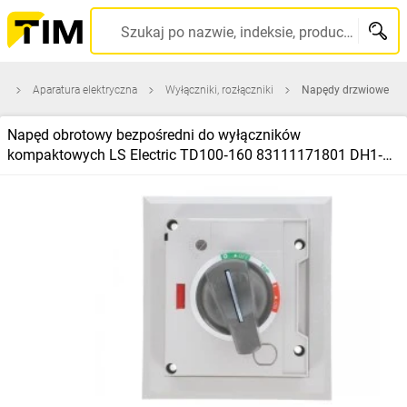
Szukaj po nazwie, indeksie, producencie, kodzie kreskowym...
a
Aparatura elektryczna
Wyłączniki, rozłączniki
Napędy drzwiowe
Napęd obrotowy bezpośredni do wyłączników
kompaktowych LS Electric TD100‑160 83111171801 DH1‑S
TD160