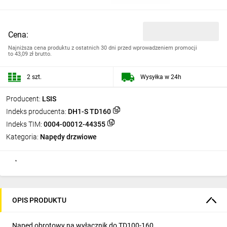
Cena:
Najniższa cena produktu z ostatnich 30 dni przed wprowadzeniem promocji
to
43,09 zł brutto.
2 szt.
Wysyłka w 24h
Producent:
LSIS
Indeks producenta:
DH1-S TD160
Indeks TIM:
0004-00012-44355
Kategoria:
Napędy drzwiowe
OPIS PRODUKTU
Napęd obrotowy na wyłącznik do TD100-160