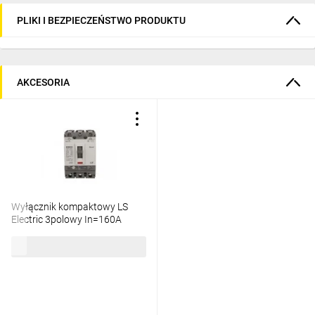
PLIKI I BEZPIECZEŃSTWO PRODUKTU
AKCESORIA
Wyłącznik kompaktowy LS
Electric 3polowy In=160A
wyzwalacz FMU 0102015200
881,14 zł
brutto
TD160N FMU 160A3