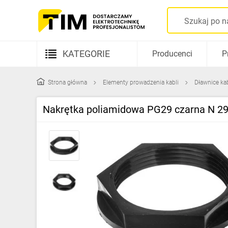
KATEGORIE
Producenci
P
Aparatura elektryczna
Strona główna
Elementy prowadzenia kabli
Dławnice ka
Kable i przewody
Nakrętka poliamidowa PG29 czarna N 
Rozdzielnice i obudowy
Elementy prowadzenia kabli
Fotowoltaika
Gniazda i łączniki
Źródła światła
Oprawy oświetleniowe