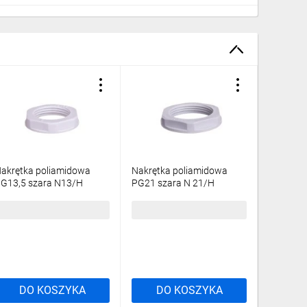
akrętka poliamidowa
Nakrętka poliamidowa
Nakrętka
G13,5 szara N13/H
PG21 szara N 21/H
PG21 cz
03DK-02010100401
E03DK-02010100601
E03DK-0
100szt./
/50szt./
5,51 zł
brutto
34,44 zł
brutto
3,53 zł
DO KOSZYKA
DO KOSZYKA
DO