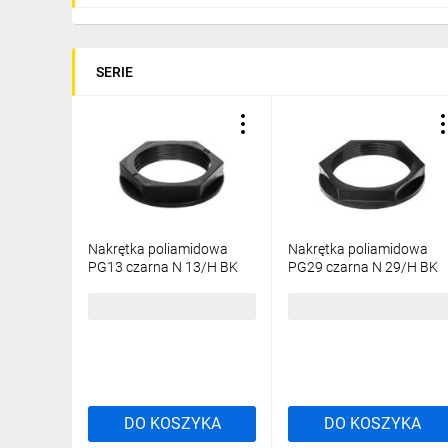
SERIE
Nakrętka poliamidowa
Nakrętka poliamidowa
PG13 czarna N 13/H BK
PG29 czarna N 29/H BK
E03DK-02010200401
E03DK-02010200701
1,35 zł
brutto
4,02 zł
brutto
DO KOSZYKA
DO KOSZYKA