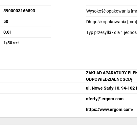
5900003166893
Wysokość opakowania [m
50
Długość opakowania [mm]
0.01
Typ przesyłki - dla 1 jedno
1/50 szt.
ZAKŁAD APARATURY ELE
ODPOWIEDZIALNOŚCIĄ
ul. Nowe Sady 10, 94-102
oferty@ergom.com
https://www.ergom.com/