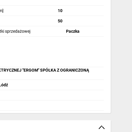
m]
10
50
stki sprzedażowej
Paczka
KTRYCZNEJ "ERGOM" SPÓŁKA Z OGRANICZONĄ
 Łódź