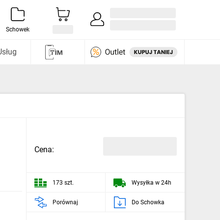
Zaloguj się / Załóż konto
i odkryj
Schowek
Usług
Cena:
173 szt.
Wysyłka w 24h
Porównaj
Do Schowka