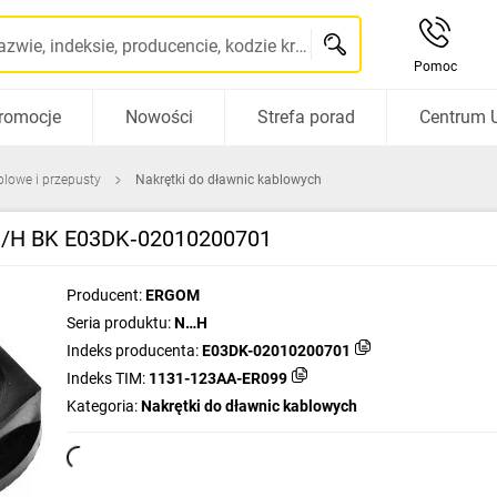
Szukaj po nazwie, indeksie, producencie, kodzie kreskowym...
Pomoc
romocje
Nowości
Strefa porad
Centrum 
blowe i przepusty
Nakrętki do dławnic kablowych
29/H BK E03DK‑02010200701
Producent:
ERGOM
Seria produktu:
N…H
Indeks producenta:
E03DK-02010200701
Indeks TIM:
1131-123AA-ER099
Kategoria:
Nakrętki do dławnic kablowych