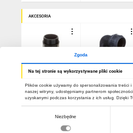
AKCESORIA
Zgoda
Dławnica poliamidowa do
Dławnica polipropylenow
Na tej stronie są wykorzystywane pliki cookie
rury ochronnej PG29 IP66
do rury ochronnej PG29
czarna SFD 29 E03DK-
IP66 WKD 29/29 E03DK-
07060100701
07020100601 /10szt./
18,91 zł
brutto
972,81 zł
brutto
Plików cookie używamy do spersonalizowania treści i 
naszej witryny, udostępniamy partnerom społecznośc
uzyskanymi podczas korzystania z ich usług. Dzięki 
Wybór
Niezbędne
zgody
DO KOSZYKA
DO KOSZYKA