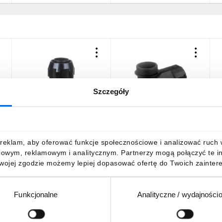
Szczegóły
a
Dławnica do rur
Dławnica poliamidowa
ochronnych PG29 IP66
kątowa do rur osłonowych
czarna WPD 29/29 E03DK-
PG29 IP54 czarna FKD 29
07030100701
BK E03DK-07050101501
17,37 zł
brutto
178,35 zł
brutto
reklam, aby oferować funkcje społecznościowe i analizować ruch w 
/10 szt./
iowym, reklamowym i analitycznym. Partnerzy mogą połączyć te i
Twojej zgodzie możemy lepiej dopasować ofertę do Twoich zaintere
Funkcjonalne
Analityczne / wydajności
DO KOSZYKA
DO KOSZYKA