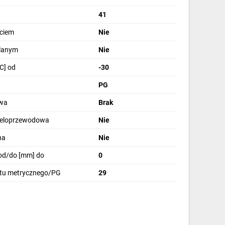
41
ęciem
Nie
lanym
Nie
C] od
-30
PG
wa
Brak
wieloprzewodowa
Nie
na
Nie
od/do [mm] do
0
tu metrycznego/PG
29