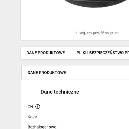
Ochrona odgromowa
Pompy ciepła
Osprzęt łączeniowy
Kliknij, aby przejść do galerii
Ogrzewanie
Elektronarzędzia i mierniki
DANE PRODUKTOWE
PLIKI I BEZPIECZEŃSTWO 
Domofony i dzwonki
DANE PRODUKTOWE
Alarmy, monitoring, komunikacja
Napędy elektryczne
Dane techniczne
Pneumatyka
CN
Dom i ogród
Kolor
Klimatyzacja
Bezhalogenowe