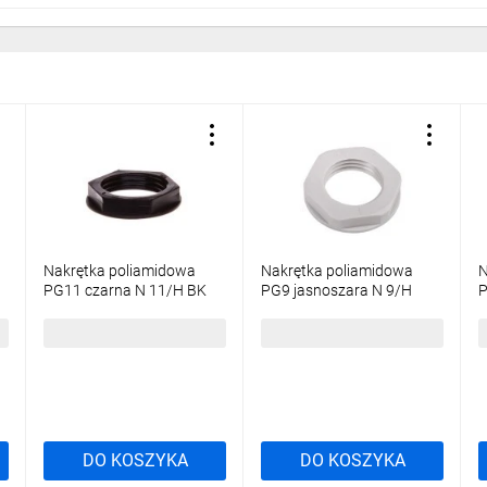
Nakrętka poliamidowa
Nakrętka poliamidowa
N
PG11 czarna N 11/H BK
PG9 jasnoszara N 9/H
P
E03DK-02010200301
E03DK-02010100201
E
/100szt./
/100szt./
/
138,99 zł
brutto
36,90 zł
brutto
4
DO KOSZYKA
DO KOSZYKA