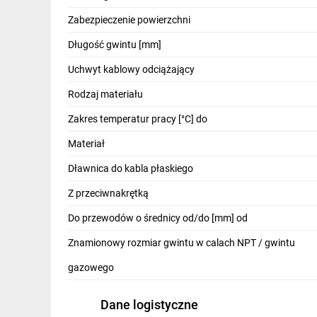
IT, GSM
Zabezpieczenie powierzchni
Odzież ochronna i BHP
Długość gwintu [mm]
Inne
Uchwyt kablowy odciążający
Rodzaj materiału
Budowa i Remont
Zakres temperatur pracy [°C] do
Elektronika
Materiał
Smart home
Dławnica do kabla płaskiego
Elektromobilność
Z przeciwnakrętką
Telewizja naziemna i satelitarna
Do przewodów o średnicy od/do [mm] od
Wentylacja i rekuperacja
Znamionowy rozmiar gwintu w calach NPT / gwintu
gazowego
Dane logistyczne