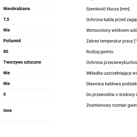
Nieobrabiana
Szerokość klucza [mm]
7,5
Ochrona kabla przed zagi
Nie
Wzmocniony włóknem szk
Poliamid
Zakres temperatur pracy [°
80
Rodzaj gwintu
Tworzywo sztuczne
Ochrona przeciwwybucho
Nie
Wkładka uszczelniająca 
Nie
Dławnica kablowa podziel
0
Do przewodów o średnicy 
Znamionowy rozmiar gwin
Inne