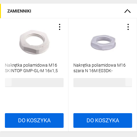
ZAMIENNIKI
Nakrętka poliamidowa M16
Nakrętka poliamidowa M16
SKINTOP GMP-GL-M 16x1,5
szara N 16M E03DK-
jasnoszara 53119013
02020100201 /100szt./
0,68 zł
brutto
51,66 zł
brutto
DO KOSZYKA
DO KOSZYKA