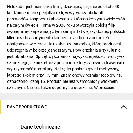
Helukabel jest niemiecką firmą działającą prężnie od około 40
lat. Koncern ten specjalizuje się w wytwarzaniu kabli,
przewodów i osprzętu kablowego, z którego korzysta wiele osób
na całym świecie. Firma w 2000 roku otworzyła polską filię
swojej firmy, zapewniając tym samym łatwiejszy dostęp polskich
klientów do asortymentu koncernu. Jednym z urządzeń
dostępnych w ofercie Helukabel jest nakrętka, którą producent
udostępnia w kolorze jasnoszarym. Powierzchnia artykułu nie
jest obrabiana. Sprzęt wykonano z najwyższej jakości tworzywa
sztucznego, a konkretnie z poliamidu, który zapewnia trwałość i
wytrzymałość aparatury. Nakrętka posiada gwint metryczny,
którego skok mierzy 1,5 mm. Znamionowy rozmiar tego gwintu
oznaczono liczbą 16. Produkt nie jest wzmocniony włóknem
szklanym. Nie jest także odporny na uderzenia. W procesie
produkcji urządzeń marki Helukabel uwzględniono najnowsze
rozwiązania techniczne, które umożliwiają optymalne
korzystanie z aparatury i użytkowanie jej w połączeniu z różnego
DANE PRODUKTOWE
typu artykułami zewnętrznymi.
Dane techniczne