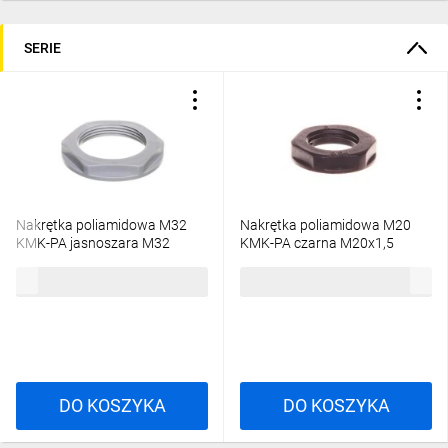
SERIE
Nakrętka poliamidowa M32
Nakrętka poliamidowa M20
KMK-PA jasnoszara M32
KMK-PA czarna M20x1,5
97820
98165
0,73 zł
brutto
0,33 zł
brutto
DO KOSZYKA
DO KOSZYKA