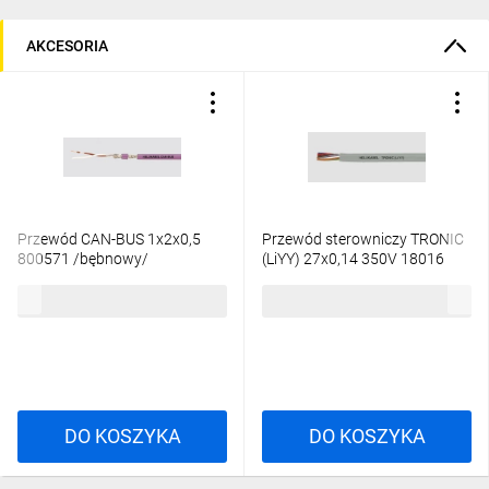
AKCESORIA
Przewód CAN-BUS 1x2x0,5
Przewód sterowniczy TRONIC
800571 /bębnowy/
(LiYY) 27x0,14 350V 18016
/bębnowy/
8,47 zł
brutto
9,73 zł
brutto
DO KOSZYKA
DO KOSZYKA