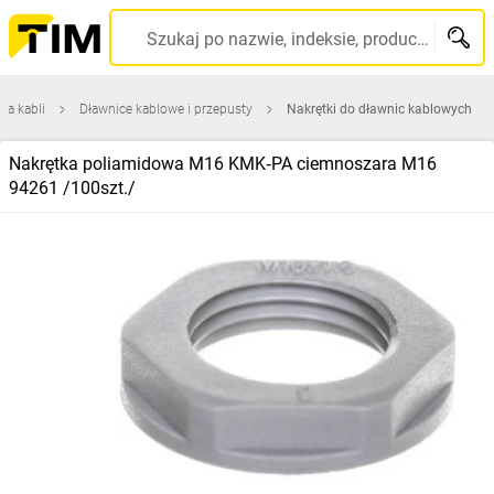
Szukaj po nazwie, indeksie, producencie, kodzie kreskowym...
ia kabli
Dławnice kablowe i przepusty
Nakrętki do dławnic kablowych
Nakrętka poliamidowa M16 KMK‑PA ciemnoszara M16
94261 /100szt./