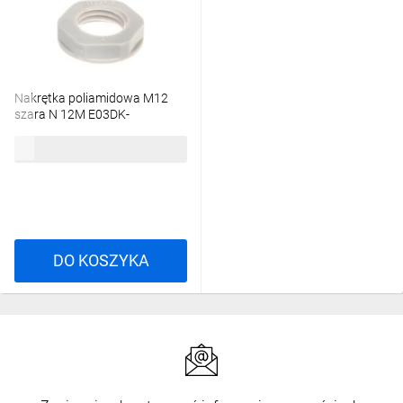
Nakrętka poliamidowa M12
szara N 12M E03DK-
02020100101 /100szt./
40,59 zł
brutto
DO KOSZYKA