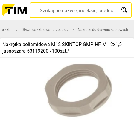
Szukaj po nazwie, indeksie, producencie, kodzie kreskowym...
ia kabli
Dławnice kablowe i przepusty
Nakrętki do dławnic kablowych
Nakrętka poliamidowa M12 SKINTOP GMP‑HF‑M 12x1,5
jasnoszara 53119200 /100szt./