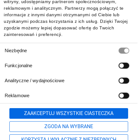
witryny, udostępniamy partnerom społecznościowym,
reklamowym i analitycznym. Partnerzy mogą połączyć te
Pobierz naszą aplikację mobilną:
informacje z innymi danymi otrzymanymi od Ciebie lub
uzyskanymi podczas korzystania z ich usług. Dzięki Twojej
zgodzie możemy lepiej dopasować ofertę do Twoich
zainteresowań i preferencji.
Wybór
Niezbędne
zgody
Funkcjonalne
Analityczne / wydajnościowe
Reklamowe
Biuro Obsługi Klienta:
lub
801 500 700
71 37 61 600
Zgłoś
ZAAKCEPTUJ WSZYSTKIE CIASTECZKA
pn.-pt. 8:00-16:00
Formularz kontaktowy
ZGODA NA WYBRANE
KORZYSTAJ WYŁĄCZNIE Z NIEZBĘDNYCH