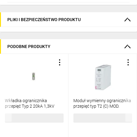
PLIKI I BEZPIECZEŃSTWO PRODUKTU
PODOBNE PRODUKTY
Wkładka ogranicznika
Moduł wymienny ogranicznika
przepięć Typ 2 20kA 1,3kV
przepięć typ T2 (C) MOD.
V20-C/0-280 5099609
ETITEC C T2 275/20
190,63 zł
brutto
84,03 zł
brutto
002440414