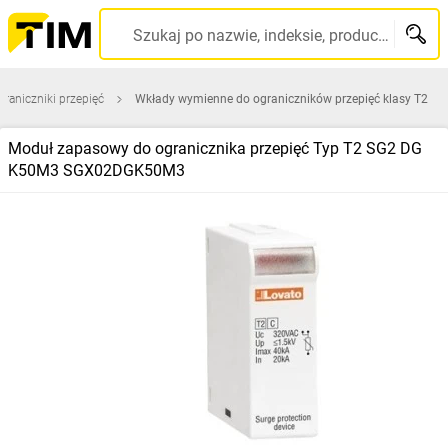
Szukaj po nazwie, indeksie, producencie, kodzie kreskowym...
graniczniki przepięć
Wkłady wymienne do ograniczników przepięć klasy T2
Moduł zapasowy do ogranicznika przepięć Typ T2 SG2 DG
K50M3 SGX02DGK50M3