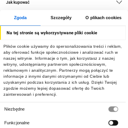
Jak kupować
Zgoda
Szczegóły
O plikach cookies
O firmie
Na tej stronie są wykorzystywane pliki cookie
Dla kupujących
Plików cookie używamy do spersonalizowania treści i reklam,
aby oferować funkcje społecznościowe i analizować ruch w
Informacje
naszej witrynie. Informacje o tym, jak korzystasz z naszej
witryny, udostępniamy partnerom społecznościowym,
reklamowym i analitycznym. Partnerzy mogą połączyć te
Pobierz naszą aplikację mobilną:
informacje z innymi danymi otrzymanymi od Ciebie lub
uzyskanymi podczas korzystania z ich usług. Dzięki Twojej
zgodzie możemy lepiej dopasować ofertę do Twoich
zainteresowań i preferencji.
Wybór
Niezbędne
zgody
Funkcjonalne