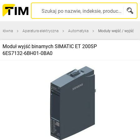
Szukaj po nazwie, indeksie, producencie, kodzie kreskowym...
 główna
Aparatura elektryczna
Automatyka
Moduły wejść / wyjść
Moduł wyjść binarnych SIMATIC ET 200SP
6ES7132‑6BH01‑0BA0