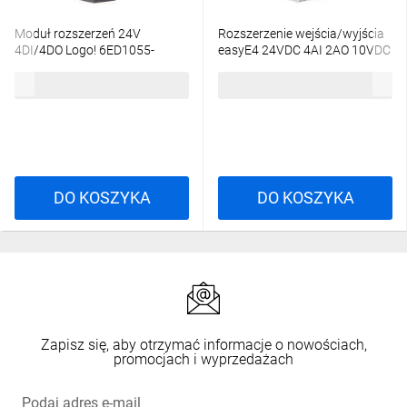
Moduł rozszerzeń 24V
Rozszerzenie wejścia/wyjścia
4DI/4DO Logo! 6ED1055-
easyE4 24VDC 4AI 2AO 10VDC
1HB00-0BA2
EASY-E4-DC-6AE1 197223
384,10 zł
brutto
769,64 zł
brutto
DO KOSZYKA
DO KOSZYKA
Zapisz się, aby otrzymać informacje o nowościach,
promocjach i wyprzedażach
Podaj adres e-mail