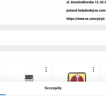
ul. Konstruktorska 12, 0
poland.helpdesk@se.com
https://www.se.com/pl/pl/
Szczegóły
V
Stycznik mocy 6A 3P 24V
Rozłącznik izolacyjny 3P
S
DC 1Z 0R LP1K0610BD
25A VCF0
2