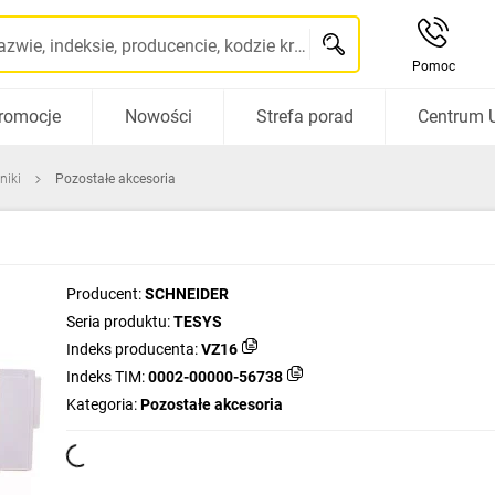
Szukaj po nazwie, indeksie, producencie, kodzie kreskowym...
Pomoc
romocje
Nowości
Strefa porad
Centrum 
niki
Pozostałe akcesoria
Producent:
SCHNEIDER
Seria produktu:
TESYS
Indeks producenta:
VZ16
Indeks TIM:
0002-00000-56738
Kategoria:
Pozostałe akcesoria