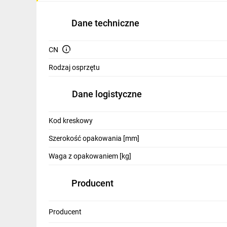
IT, GSM
Dane techniczne
Odzież ochronna i BHP
Inne
CN
Rodzaj osprzętu
Budowa i Remont
Elektronika
Dane logistyczne
Smart home
Kod kreskowy
Elektromobilność
Szerokość opakowania [mm]
Telewizja naziemna i satelitarna
Waga z opakowaniem [kg]
Wentylacja i rekuperacja
Producent
Producent