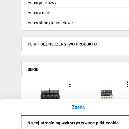
Adres pocztowy
Adres e-mail
Adres strony internetowej
PLIKI I BEZPIECZEŃSTWO PRODUKTU
SERIE
Zgoda
Styk pomocniczy 2Z 2R
Stycznik mocy 9A 3P 230
Na tej stronie są wykorzystywane pliki cookie
montaż czołowy LA1KN22
AC 1Z 0R LC1K0910P7