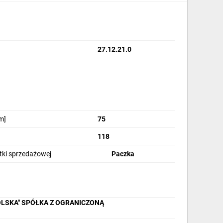
27.12.21.0
m]
75
118
stki sprzedażowej
Paczka
OLSKA" SPÓŁKA Z OGRANICZONĄ