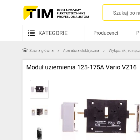
KATEGORIE
Producenci
P
Aparatura elektryczna
Strona główna
Aparatura elektryczna
Wyłączniki, rozłącz
Kable i przewody
Moduł uziemienia 125‑175A Vario VZ16
Rozdzielnice i obudowy
Elementy prowadzenia kabli
Fotowoltaika
Gniazda i łączniki
Źródła światła
Oprawy oświetleniowe