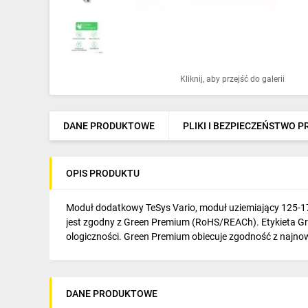
Ochrona odgromowa
Pompy ciepła
Osprzęt łączeniowy
Kliknij, aby przejść do galerii
Ogrzewanie
Elektronarzędzia i mierniki
DANE PRODUKTOWE
PLIKI I BEZPIECZEŃSTWO 
Domofony i dzwonki
OPIS PRODUKTU
Alarmy, monitoring, komunikacja
Napędy elektryczne
Moduł dodatkowy TeSys Vario, moduł uziemiający 125-175A
jest zgodny z Green Premium (RoHS/REACh). Etykieta Gre
Pneumatyka
ologiczności. Green Premium obiecuje zgodność z najnows
Dom i ogród
Klimatyzacja
DANE PRODUKTOWE