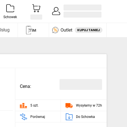
Zaloguj się / Załóż konto
i odkryj
Schowek
Usług
Cena:
5 szt.
Wysyłamy w 72h
Porównaj
Do Schowka